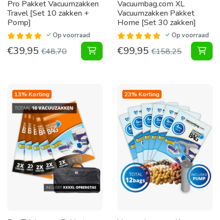
Pro Pakket Vacuumzakken
Vacuumbag.com XL
Travel [Set 10 zakken +
Vacuumzakken Pakket
Pomp]
Home [Set 30 zakken]
Op voorraad
Op voorraad
€
39,95
€
99,95
Pakket Vacuumzakken Travel [Set 
XL 
€
48,70
€
158,25
13% Korting
23% Korting