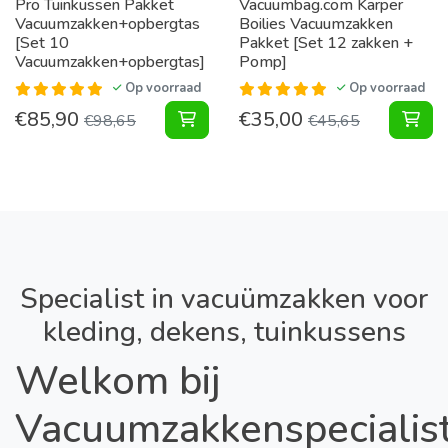
Pro Tuinkussen Pakket
Vacuumbag.com Karper
Vacuumzakken+opbergtas
Boilies Vacuumzakken
[Set 10
Pakket [Set 12 zakken +
Vacuumzakken+opbergtas]
Pomp]
Op voorraad
Op voorraad
€
85,90
€
35,00
Tuinkussen Pakket Vacuumzakken+o
Kar
€
98,65
€
45,65
Specialist in vacuümzakken voor
kleding, dekens, tuinkussens
Welkom bij
Vacuumzakkenspecialist