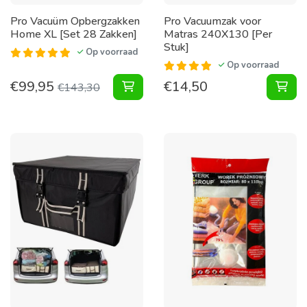
Pro Vacuüm Opbergzakken
Pro Vacuumzak voor
Home XL [Set 28 Zakken]
Matras 240X130 [Per
Stuk]
Op voorraad
Op voorraad
€
99,95
€
14,50
Vacuüm Opbergzakken Home XL [Se
Vac
€
143,30