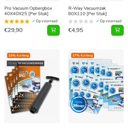
Pro Vacuum Opbergbox
R-Way Vacuumzak
40X40X25 [Per Stuk]
80X110 [Per Stuk]
Op voorraad
Op voorraad
€
29,90
€
4,95
Vacuum Opbergbox 40X40X25 [Per 
Vac
18% Korting
37% Korting