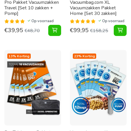
Pro Pakket Vacuumzakken
Vacuumbag.com XL
Travel [Set 10 zakken +
Vacuumzakken Pakket
Pomp]
Home [Set 30 zakken]
Op voorraad
Op voorraad
€
39,95
€
99,95
Pakket Vacuumzakken Travel [Set 
XL 
€
48,70
€
158,25
13% Korting
23% Korting