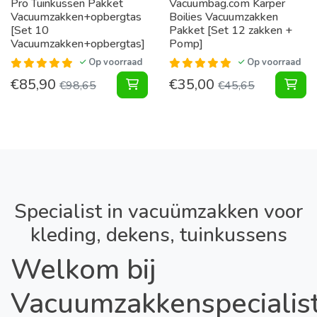
Pro Tuinkussen Pakket
Vacuumbag.com Karper
Vacuumzakken+opbergtas
Boilies Vacuumzakken
[Set 10
Pakket [Set 12 zakken +
Vacuumzakken+opbergtas]
Pomp]
Op voorraad
Op voorraad
€
85,90
€
35,00
Tuinkussen Pakket Vacuumzakken+o
Kar
€
98,65
€
45,65
Specialist in vacuümzakken voor
kleding, dekens, tuinkussens
Welkom bij
Vacuumzakkenspecialist