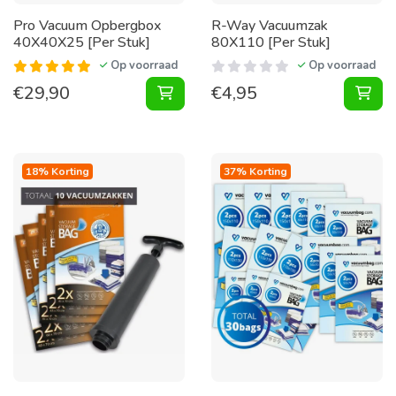
Pro Vacuum Opbergbox
R-Way Vacuumzak
40X40X25 [Per Stuk]
80X110 [Per Stuk]
Op voorraad
Op voorraad
€
29,90
€
4,95
Vacuum Opbergbox 40X40X25 [Per 
Vac
18% Korting
37% Korting