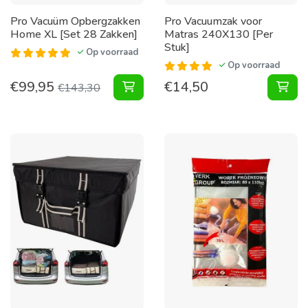
Pro Vacuüm Opbergzakken
Pro Vacuumzak voor
Home XL [Set 28 Zakken]
Matras 240X130 [Per
Stuk]
Op voorraad
Op voorraad
€
99,95
€
14,50
Vacuüm Opbergzakken Home XL [Se
Vac
€
143,30