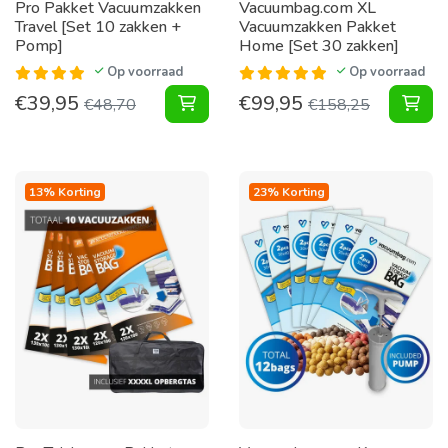
Pro Pakket Vacuumzakken
Vacuumbag.com XL
Travel [Set 10 zakken +
Vacuumzakken Pakket
Pomp]
Home [Set 30 zakken]
Op voorraad
Op voorraad
€
39,95
€
99,95
Pakket Vacuumzakken Travel [Set 
XL 
€
48,70
€
158,25
13% Korting
23% Korting