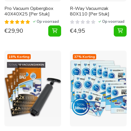
Pro Vacuum Opbergbox
R-Way Vacuumzak
40X40X25 [Per Stuk]
80X110 [Per Stuk]
Op voorraad
Op voorraad
€
29,90
€
4,95
Vacuum Opbergbox 40X40X25 [Per 
Vac
18% Korting
37% Korting