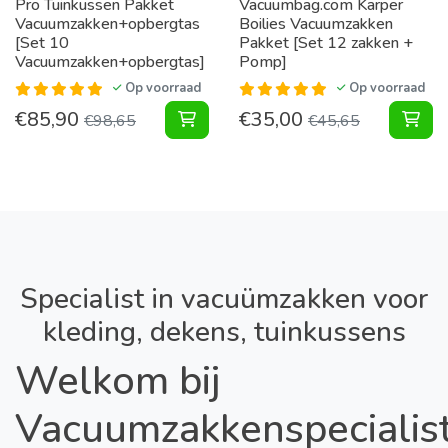
Pro Tuinkussen Pakket
Vacuumbag.com Karper
Vacuumzakken+opbergtas
Boilies Vacuumzakken
[Set 10
Pakket [Set 12 zakken +
Vacuumzakken+opbergtas]
Pomp]
Op voorraad
Op voorraad
€
85,90
€
35,00
Tuinkussen Pakket Vacuumzakken+o
Kar
€
98,65
€
45,65
Specialist in vacuümzakken voor
kleding, dekens, tuinkussens
Welkom bij
Vacuumzakkenspecialist