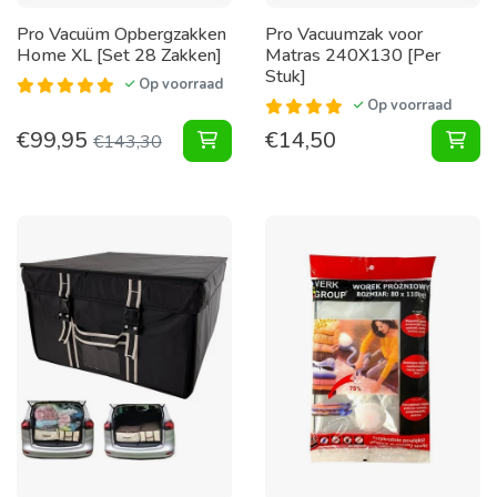
Pro Vacuüm Opbergzakken
Pro Vacuumzak voor
Home XL [Set 28 Zakken]
Matras 240X130 [Per
Stuk]
Op voorraad
Op voorraad
€
99,95
€
14,50
Vacuüm Opbergzakken Home XL [Se
Vac
€
143,30