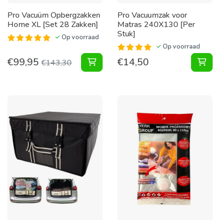
Pro Vacuüm Opbergzakken
Pro Vacuumzak voor
Home XL [Set 28 Zakken]
Matras 240X130 [Per
Stuk]
Op voorraad
Op voorraad
€
99,95
€
14,50
Vacuüm Opbergzakken Home XL [Se
Vac
€
143,30