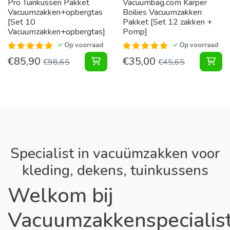
Pro Tuinkussen Pakket
Vacuumbag.com Karper
Vacuumzakken+opbergtas
Boilies Vacuumzakken
[Set 10
Pakket [Set 12 zakken +
Vacuumzakken+opbergtas]
Pomp]
Op voorraad
Op voorraad
€
85,90
€
35,00
Tuinkussen Pakket Vacuumzakken+o
Kar
€
98,65
€
45,65
Specialist in vacuümzakken voor
kleding, dekens, tuinkussens
Welkom bij
Vacuumzakkenspecialist