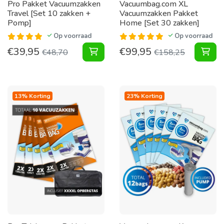
Pro Pakket Vacuumzakken
Vacuumbag.com XL
Travel [Set 10 zakken +
Vacuumzakken Pakket
Pomp]
Home [Set 30 zakken]
Op voorraad
Op voorraad
€
39,95
€
99,95
Pakket Vacuumzakken Travel [Set 
XL 
€
48,70
€
158,25
13% Korting
23% Korting