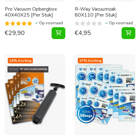
Pro Vacuum Opbergbox
R-Way Vacuumzak
40X40X25 [Per Stuk]
80X110 [Per Stuk]
Op voorraad
Op voorraad
€
29,90
€
4,95
Vacuum Opbergbox 40X40X25 [Per 
Vac
18% Korting
37% Korting