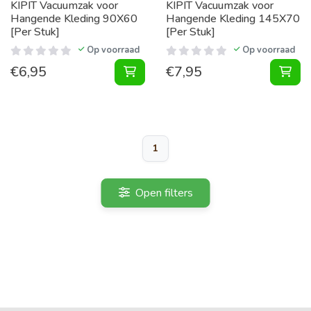
KIPIT Vacuumzak voor
KIPIT Vacuumzak voor
Hangende Kleding 90X60
Hangende Kleding 145X70
[Per Stuk]
[Per Stuk]
Op voorraad
Op voorraad
€
6,95
€
7,95
Vacuumzak voor Hangende Kleding 
Vac
1
Open filters