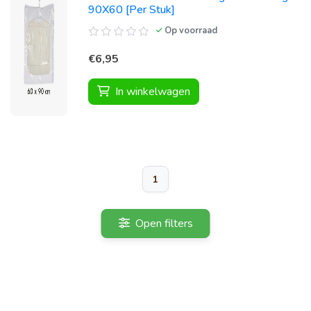
90X60 [Per Stuk]
Op voorraad
€6,95
In winkelwagen
1
Open filters