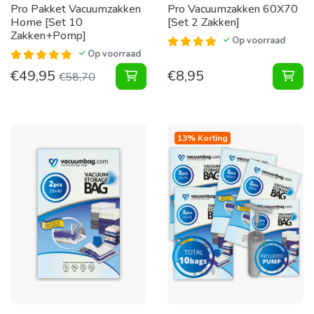
Pro Pakket Vacuumzakken
Pro Vacuumzakken 60X70
Home [Set 10
[Set 2 Zakken]
Zakken+Pomp]
Op voorraad
Op voorraad
€
49,95
€
8,95
Pakket Vacuumzakken Home [Set 1
Vac
€
58,70
13% Korting