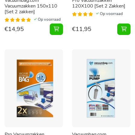
Vacuumbag.com
Pro Vacuumzakken
Vacuumzakken 150x110
120X100 [Set 2 Zakken]
[Set 2 zakken]
Op voorraad
Op voorraad
€
14,95
€
11,95
Vacuumzakken 150x110 [Set 2 zak
Vac
Pro Vacuumzakken
Vacuumbag.com