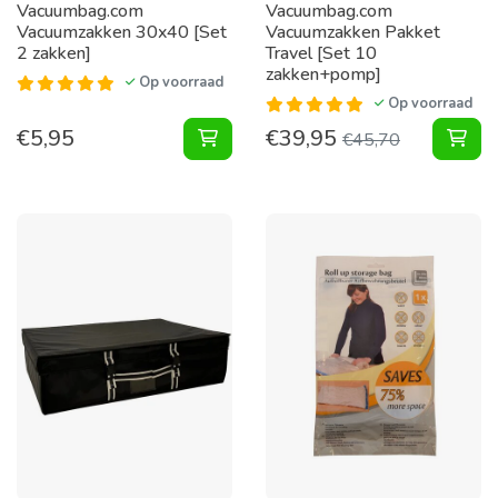
Vacuumbag.com
Vacuumbag.com
Vacuumzakken 30x40 [Set
Vacuumzakken Pakket
2 zakken]
Travel [Set 10
zakken+pomp]
Op voorraad
Op voorraad
€
5,95
€
39,95
Vacuumzakken 30x40 [Set 2 zakken
Vac
€
45,70