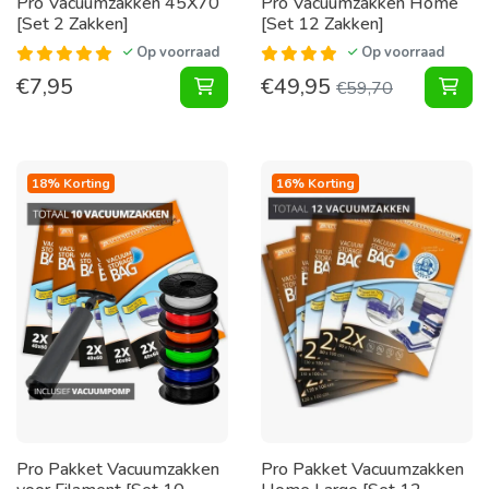
Pro Vacuumzakken 45X70
Pro Vacuumzakken Home
[Set 2 Zakken]
[Set 12 Zakken]
Op voorraad
Op voorraad
€
7,95
€
49,95
Vacuumzakken 45X70 [Set 2 Zakke
Vac
€
59,70
18% Korting
16% Korting
Pro Pakket Vacuumzakken
Pro Pakket Vacuumzakken