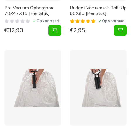
Pro Vacuum Opbergbox
Budget Vacuumzak Roll-Up
70X47X19 [Per Stuk]
60X80 [Per Stuk]
Op voorraad
Op voorraad
€
32,90
€
2,95
Vacuum Opbergbox 70X47X19 [Per 
Vac