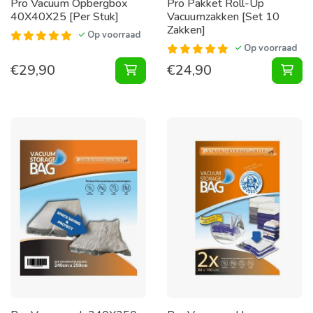
Pro Vacuum Opbergbox
Pro Pakket Roll-Up
40X40X25 [Per Stuk]
Vacuumzakken [Set 10
Zakken]
Op voorraad
Op voorraad
€
29,90
€
24,90
Vacuum Opbergbox 40X40X25 [Per 
Pak