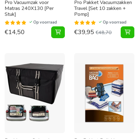
Pro Vacuumzak voor
Pro Pakket Vacuumzakken
Matras 240X130 [Per
Travel [Set 10 zakken +
Stuk]
Pomp]
Op voorraad
Op voorraad
€
14,50
€
39,95
Vacuumzak voor Matras 240X130 [P
Pak
€
48,70