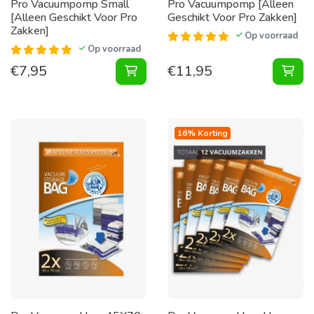
Pro Vacuumpomp Small
Pro Vacuumpomp [Alleen
[Alleen Geschikt Voor Pro
Geschikt Voor Pro Zakken]
Zakken]
Op voorraad
Op voorraad
€
7,95
€
11,95
Vacuumpomp Small [Alleen Geschik
Vac
16% Korting