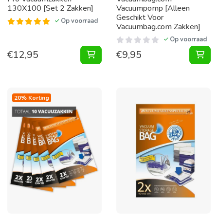
130X100 [Set 2 Zakken]
Vacuumpomp [Alleen
Geschikt Voor
Op voorraad
Vacuumbag.com Zakken]
Op voorraad
€
12,95
€
9,95
Vacuumzakken 130X100 [Set 2 Zak
Vac
20% Korting