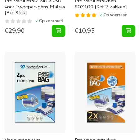
Pro Vacuumzak 240X250
Pro Vacuumzakken
voor Tweepersoons Matras
80X100 [Set 2 Zakken]
[Per Stuk]
Op voorraad
Op voorraad
€
29,90
€
10,95
Vacuumzak 240X250 voor Tweepers
Vac