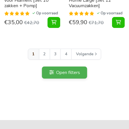
voor Filament [Set 10
Home Large [Set 12
zakken + Pomp]
Vacuumzakken]
Op voorraad
Op voorraad
€
35,00
€
59,90
Pakket Vacuumzakken voor Filamen
Pak
€
42,70
€
71,70
1
2
3
4
Volgende
Open filters