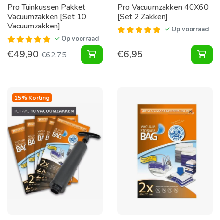
Pro Tuinkussen Pakket
Pro Vacuumzakken 40X60
Vacuumzakken [Set 10
[Set 2 Zakken]
Vacuumzakken]
Op voorraad
Op voorraad
€
49,90
€
6,95
Tuinkussen Pakket Vacuumzakken [
Vac
€
62,75
15% Korting