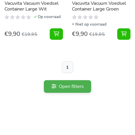
Vacuvita Vacuum Voedsel
Vacuvita Vacuum Voedsel
Container Large Wit
Container Large Groen
Op voorraad
Niet op voorraad
€
9,90
€
9,90
Vacuum Voedsel Container Large W
Vac
€
19,95
€
19,95
1
Open filters