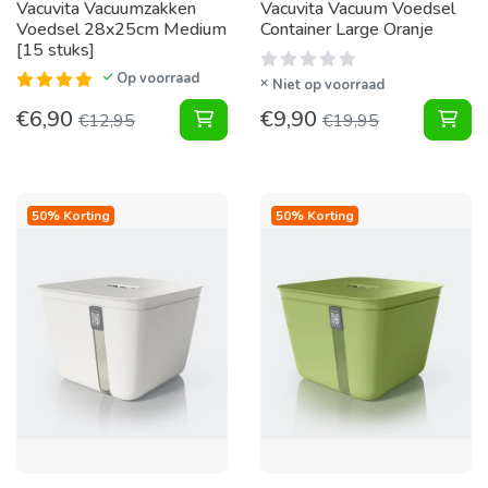
Vacuvita Vacuumzakken
Vacuvita Vacuum Voedsel
Voedsel 28x25cm Medium
Container Large Oranje
[15 stuks]
Op voorraad
Niet op voorraad
€
6,90
€
9,90
Vacuumzakken Voedsel 28x25cm Me
Vac
€
12,95
€
19,95
50% Korting
50% Korting