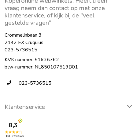
Koperonline webwinkels. Heeft u een
vraag neem dan contact op met onze
klantenservice, of kijk bij de "veel
gestelde vragen".
Crommelinbaan 3
2142 EX Cruquius
023-5736515
KVK nummer: 51638762
btw-nummer: NL850107519B01
023-5736515
Klantenservice