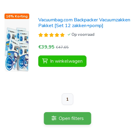
16% Korting
Vacuumbag.com Backpacker Vacuumzakken
Pakket [Set 12 zakken+pomp]
Op voorraad
€39,95
€47,65
In winkelwagen
1
Open filters