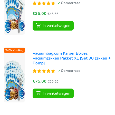
Op voorraad
€35,00
€45,65
In winkelwagen
24% Korting
Vacuumbag.com Karper Boilies
Vacuumzakken Pakket XL [Set 30 zakken +
Pomp]
Op voorraad
€75,00
€99,20
In winkelwagen