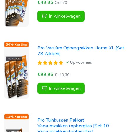
€49,95
€59,70
In winkelwagen
30% Korting
Pro Vacuüm Opbergzakken Home XL [Set
28 Zakken]
Op voorraad
€99,95
€143,30
In winkelwagen
13% Korting
Pro Tuinkussen Pakket
Vacuumzakken+opbergtas [Set 10
Vacuumzakken+opbergtas]