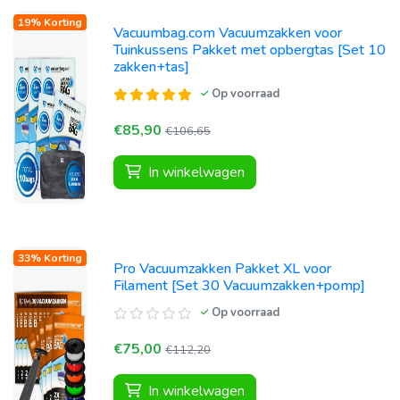
19% Korting
Vacuumbag.com Vacuumzakken voor
Tuinkussens Pakket met opbergtas [Set 10
zakken+tas]
Op voorraad
€85,90
€106,65
In winkelwagen
33% Korting
Pro Vacuumzakken Pakket XL voor
Filament [Set 30 Vacuumzakken+pomp]
Op voorraad
€75,00
€112,20
In winkelwagen