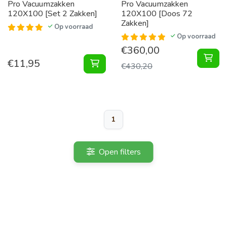
Pro Vacuumzakken
Pro Vacuumzakken
120X100 [Set 2 Zakken]
120X100 [Doos 72
Zakken]
Op voorraad
Op voorraad
€
360,00
Vac
€
11,95
Vacuumzakken 120X100 [Set 2 Zak
€
430,20
1
Open filters