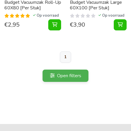
Budget Vacuumzak Roll-Up
Budget Vacuumzak Large
60X80 [Per Stuk]
60X100 [Per Stuk]
Op voorraad
Op voorraad
€
2,95
€
3,90
Vacuumzak Roll-Up 60X80 [Per Stu
Vac
1
Open filters