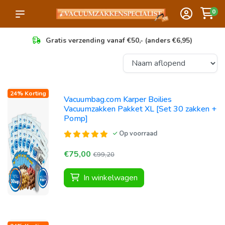
0
Gratis verzending vanaf €50,- (anders €6,95)
24% Korting
Vacuumbag.com Karper Boilies
Vacuumzakken Pakket XL [Set 30 zakken +
Pomp]
Op voorraad
€75,00
€99,20
In winkelwagen