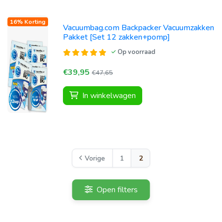
16% Korting
Vacuumbag.com Backpacker Vacuumzakken
Pakket [Set 12 zakken+pomp]
Op voorraad
€39,95
€47,65
In winkelwagen
Vorige
1
2
Open filters