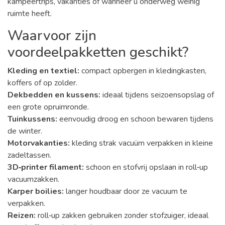
kampeertrips, vakanties of wanneer u onderweg weinig
ruimte heeft.
Waarvoor zijn
voordeelpakketten geschikt?
Kleding en textiel:
compact opbergen in kledingkasten,
koffers of op zolder.
Dekbedden en kussens:
ideaal tijdens seizoensopslag of
een grote opruimronde.
Tuinkussens:
eenvoudig droog en schoon bewaren tijdens
de winter.
Motorvakanties:
kleding strak vacuüm verpakken in kleine
zadeltassen.
3D‑printer filament:
schoon en stofvrij opslaan in roll‑up
vacuumzakken.
Karper boilies:
langer houdbaar door ze vacuum te
verpakken.
Reizen:
roll‑up zakken gebruiken zonder stofzuiger, ideaal