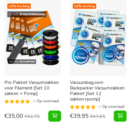
18% Korting
16% Korting
Pro Pakket Vacuumzakken
Vacuumbag.com
voor Filament [Set 10
Backpacker Vacuumzakken
zakken + Pomp]
Pakket [Set 12
zakken+pomp]
Op voorraad
Op voorraad
€
35,00
€
39,95
Pakket Vacuumzakken voor Filamen
Bac
€
42,70
€
47,65