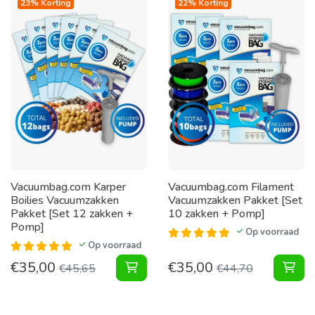
23% Korting
22% Korting
Vacuumbag.com Karper
Vacuumbag.com Filament
Boilies Vacuumzakken
Vacuumzakken Pakket [Set
Pakket [Set 12 zakken +
10 zakken + Pomp]
Pomp]
Op voorraad
Op voorraad
€
35,00
€
35,00
Karper Boilies Vacuumzakken Pakke
Fil
€
45,65
€
44,70