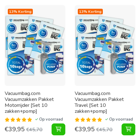
13% Korting
13% Korting
Vacuumbag.com
Vacuumbag.com
Vacuumzakken Pakket
Vacuumzakken Pakket
Motorrijder [Set 10
Travel [Set 10
zakken+pomp]
zakken+pomp]
Op voorraad
Op voorraad
€
39,95
€
39,95
Vacuumzakken Pakket Motorrijder 
Vac
€
45,70
€
45,70