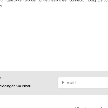
üm getrokken worden. Enkel heeft u een connector nodig. De co
d!
f
iedingen via email