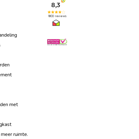
andeling
s
rden
tement
jden met
gkast
 meer ruimte.