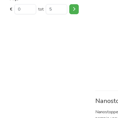
€
tot
Nanost
Nanostopper