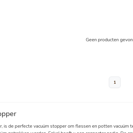
Geen producten gevond
1
opper
, is de perfecte vacuüm stopper om flessen en potten vacuüm te