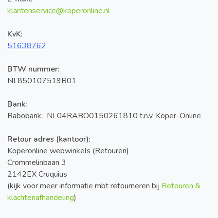
klantenservice@koperonline.nl
KvK:
51638762
BTW nummer:
NL850107519B01
Bank:
Rabobank: NL04RABO0150261810 t.n.v. Koper-Online
Retour adres (kantoor):
Koperonline webwinkels (Retouren)
Crommelinbaan 3
2142EX Cruquius
(kijk voor meer informatie mbt retourneren bij
Retouren &
klachtenafhandeling
)