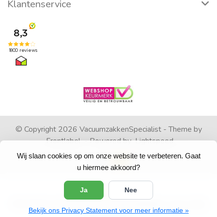
Klantenservice
© Copyright 2026 VacuumzakkenSpecialist - Theme by
Frontlabel
- Powered by
Lightspeed
Wij slaan cookies op om onze website te verbeteren. Gaat
u hiermee akkoord?
Ja
Nee
4
/
5
sterren op basis van
1792
beoordelingen.
Lees 1792
Bekijk ons Privacy Statement voor meer informatie »
beoordelingen