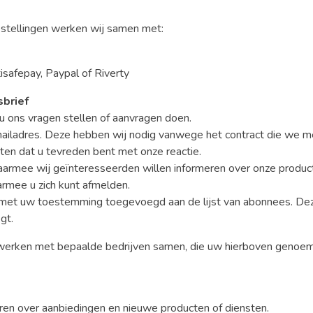
estellingen werken wij samen met:
isafepay, Paypal of Riverty
brief
u ons vragen stellen of aanvragen doen.
ailadres. Deze hebben wij nodig vanwege het contract die we me
ten dat u tevreden bent met onze reactie.
armee wij geïnteresseerden willen informeren over onze product
armee u zich kunt afmelden.
 met uw toestemming toegevoegd aan de lijst van abonnees. 
gt.
erken met bepaalde bedrijven samen, die uw hierboven geno
uren over aanbiedingen en nieuwe producten of diensten.