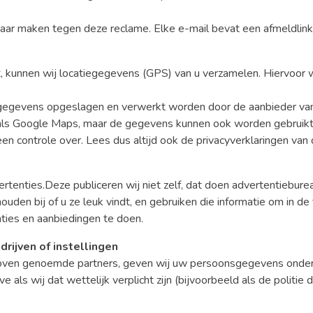
ar maken tegen deze reclame. Elke e-mail bevat een afmeldlink
st, kunnen wij locatiegegevens (GPS) van u verzamelen. Hiervoor
 gegevens opgeslagen en verwerkt worden door de aanbieder van
oals Google Maps, maar de gegevens kunnen ook worden gebruikt
en controle over. Lees dus altijd ook de privacyverklaringen van
tenties.Deze publiceren wij niet zelf, dat doen advertentiebur
den bij of u ze leuk vindt, en gebruiken die informatie om in d
nties en aanbiedingen te doen.
rijven of instellingen
rboven genoemde partners, geven wij uw persoonsgegevens onde
lve als wij dat wettelijk verplicht zijn (bijvoorbeeld als de politi