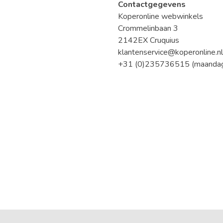
Contactgegevens
Koperonline webwinkels
Crommelinbaan 3
2142EX Cruquius
klantenservice@koperonline.nl
+31 (0)235736515 (maandag t