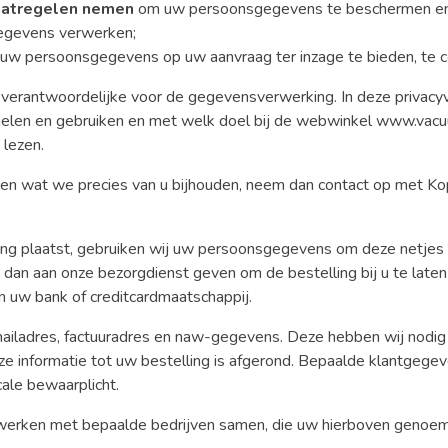
aatregelen nemen
om uw persoonsgegevens te beschermen en d
gegevens verwerken;
w persoonsgegevens op uw aanvraag ter inzage te bieden, te cor
verantwoordelijke voor de gegevensverwerking. In deze privacyve
len en gebruiken en met welk doel bij de webwinkel www.vacuu
 lezen.
eten wat we precies van u bijhouden, neem dan contact op met K
ing plaatst, gebruiken wij uw persoonsgegevens om deze netjes 
n aan onze bezorgdienst geven om de bestelling bij u te laten 
n uw bank of creditcardmaatschappij.
mailadres, factuuradres en naw-gegevens. Deze hebben wij nodig
ze informatie tot uw bestelling is afgerond. Bepaalde klantgegev
ale bewaarplicht.
erken met bepaalde bedrijven samen, die uw hierboven geno