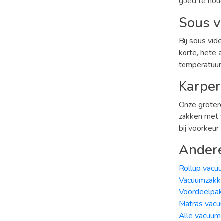
goed te hou
Sous v
Bij sous vid
korte, hete 
temperatuur 
Karper
Onze groter
zakken met 
bij voorkeur
Ander
Rollup vac
Vacuumzakke
Voordeelpa
Matras vac
Alle vacuu