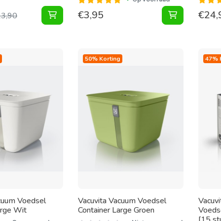
€
3,95
€
24,
Wijn beluchter Set toevoegen aan winkelwage
Seal Sticks 
23,90
50% Korting
47% 
cuum Voedsel
Vacuvita Vacuum Voedsel
Vacuv
arge Wit
Container Large Groen
Voeds
[15 st