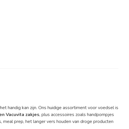
oevoegen aan winkelwagen
ter voor Airtender toevoegen aan winkelwagen
t handig kan zijn. Ons huidige assortiment voor voedsel is
n Vacuvita zakjes
, plus accessoires zoals handpompjes
s, meal prep, het langer vers houden van droge producten