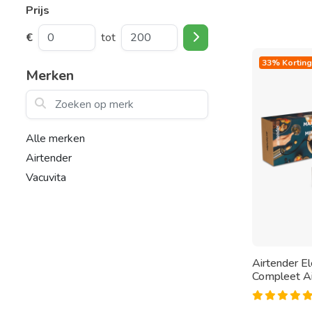
Prijs
€
tot
33% Korting
Merken
Zoeken op merk
Alle merken
Airtender
Vacuvita
Airtender El
Compleet Ai