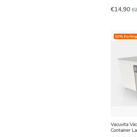
€
14,90
€
50% Korting
Vacuvita Va
Container L