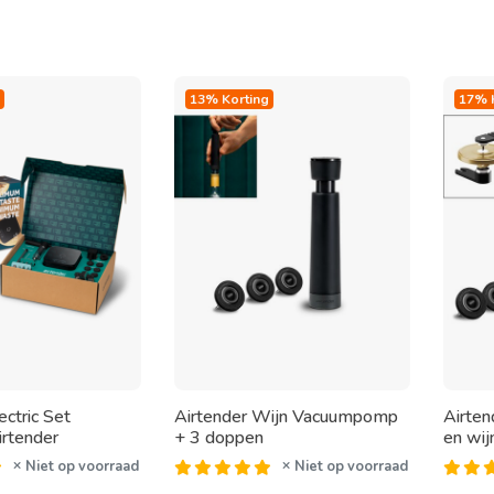
13% Korting
17% 
ectric Set
Airtender Wijn Vacuumpomp
Airten
rtender
+ 3 doppen
en wij
Niet op voorraad
Niet op voorraad