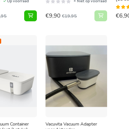
Op voorraad
Niet op voorraad
€
9,90
€
6,9
Vacuum Voedsel Container Large Wit toevoege
Vacuum Voed
,95
€
19,95
cuum Container
Vacuvita Vacuum Adapter