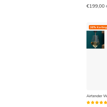
€
199,00
38% Korting
Airtender W