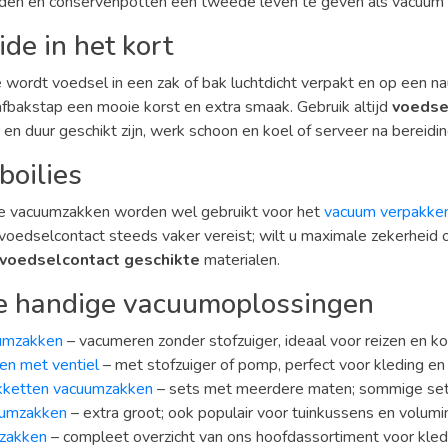
den en conservenpotten een tweede leven te geven als vacuum 
ide in het kort
e wordt voedsel in een zak of bak luchtdicht verpakt en op een 
afbakstap een mooie korst en extra smaak. Gebruik altijd
voedse
en duur geschikt zijn, werk schoon en koel of serveer na bereidin
boilies
e vacuumzakken worden wel gebruikt voor het
vacuum verpakke
voedselcontact steeds vaker vereist; wilt u maximale zekerheid 
voedselcontact geschikte
materialen.
e handige vacuumoplossingen
uumzakken
– vacumeren zonder stofzuiger, ideaal voor reizen en ko
n met ventiel
– met stofzuiger of pomp, perfect voor kleding en 
kketten vacuumzakken
– sets met meerdere maten; sommige sets
uumzakken
– extra groot; ook populair voor tuinkussens en volumin
mzakken
– compleet overzicht van ons hoofdassortiment voor kledi