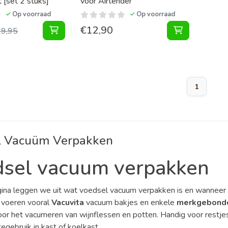
[set 2 stuks]
voor Airtender
Op voorraad
Op voorraad
€
12,90
Vacuum Container Medium Wit [set 2 stuks] t
Vacuum Adap
29,95
1
l Vacuüm Verpakken
sel vacuum verpakken
na leggen we uit wat voedsel vacuum verpakken is en wanneer he
 voeren vooral
Vacuvita
vacuum bakjes en enkele
merkgebonde
or het vacumeren van wijnflessen en potten. Handig voor restje
tegebruik in kast of koelkast.