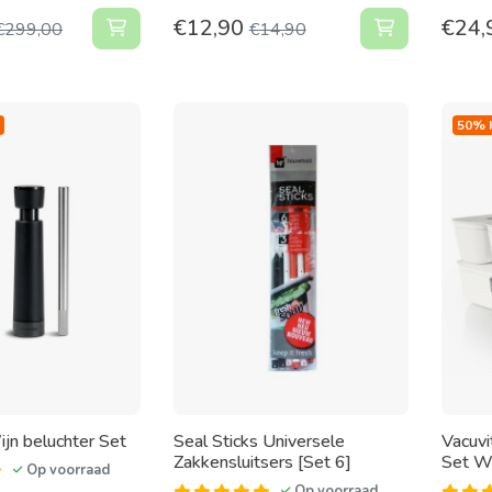
€
12,90
€
24,
Electric Set Compleet Airtender toevoegen aa
Wijn Vacuum
€
299,00
€
14,90
50% 
ijn beluchter Set
Seal Sticks Universele
Vacuvi
Zakkensluitsers [Set 6]
Set Wi
Op voorraad
Op voorraad