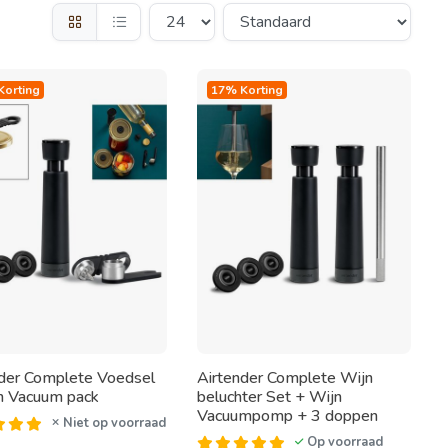
Korting
17% Korting
der Complete Voedsel
Airtender Complete Wijn
n Vacuum pack
beluchter Set + Wijn
Vacuumpomp + 3 doppen
Niet op voorraad
Op voorraad