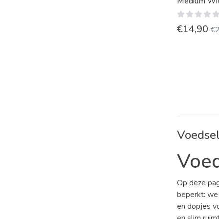
Medium Wit 
€
14,90
€
Voedse
Voed
Op deze pagi
beperkt: we
en dopjes vo
en slim ruim