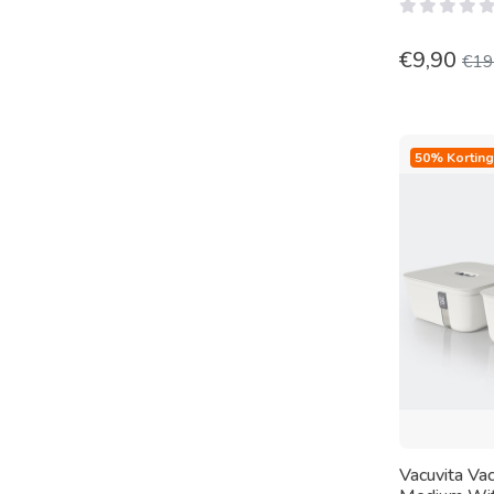
€
9,90
€
19
50% Korting
Vacuvita Va