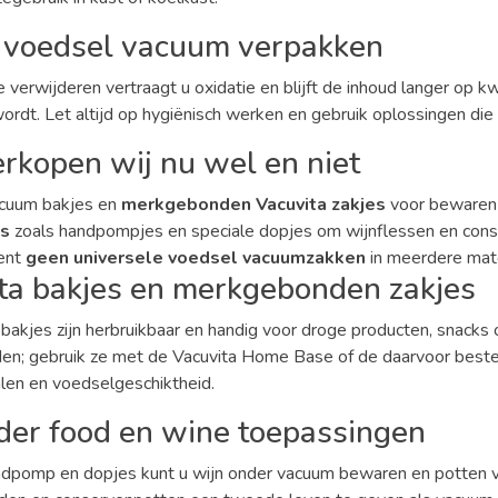
 voedsel vacuum verpakken
e verwijderen vertraagt u oxidatie en blijft de inhoud langer op 
rdt. Let altijd op hygiënisch werken en gebruik oplossingen die 
rkopen wij nu wel en niet
cuum bakjes en
merkgebonden Vacuvita zakjes
voor bewaren 
es
zoals handpompjes en speciale dopjes om wijnflessen en cons
ent
geen universele voedsel vacuumzakken
in meerdere mat
ta bakjes en merkgebonden zakjes
bakjes zijn herbruikbaar en handig voor droge producten, snacks 
n; gebruik ze met de Vacuvita Home Base of de daarvoor bestem
len en voedselgeschiktheid.
der food en wine toepassingen
dpomp en dopjes kunt u wijn onder vacuum bewaren en potten va