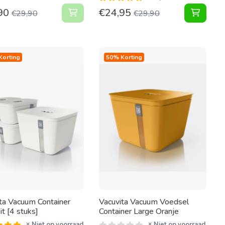
90
€
24,95
n winkelwagen
pomp + 3 doppen toevoegen aan winkelwagen
Complete Voedsel en wijn Vacuum pack 
Comple
€
29,90
€
29,90
Korting
50% Korting
ta Vacuum Container
Vacuvita Vacuum Voedsel
t [4 stuks]
Container Large Oranje
Niet op voorraad
Niet op voorraad