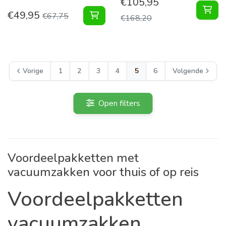
€
105,95
XL 
€
49,95
Vacuumzakken voor Tuinkussens Pak
€
67,75
€
168,20
Vorige
1
2
3
4
5
6
Volgende
Open filters
Voordeelpakketten met
vacuumzakken voor thuis of op reis
Voordeelpakketten
vacuumzakken