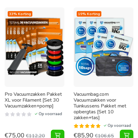
33% Korting
19% Korting
Pro Vacuumzakken Pakket
Vacuumbag.com
XL voor Filament [Set 30
Vacuumzakken voor
Vacuumzakken+pomp]
Tuinkussens Pakket met
opbergtas [Set 10
Op voorraad
zakken+tas]
Op voorraad
€
75,00
€
85,90
Vacuumzakken Pakket XL voor Fila
Vac
€
112,20
€
106,65