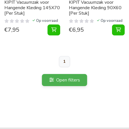
KIPIT Vacuumzak voor
KIPIT Vacuumzak voor
Hangende Kleding 145X70
Hangende Kleding 90X60
[Per Stuk]
[Per Stuk]
Op voorraad
Op voorraad
€
7,95
€
6,95
Vacuumzak voor Hangende Kleding 
Vac
1
Open filters