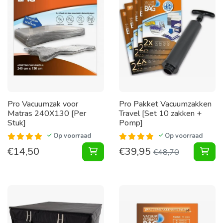
Pro Vacuumzak voor
Pro Pakket Vacuumzakken
Matras 240X130 [Per
Travel [Set 10 zakken +
Stuk]
Pomp]
Op voorraad
Op voorraad
€
14,50
€
39,95
Vacuumzak voor Matras 240X130 [P
Pak
€
48,70