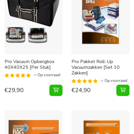
Pro Vacuum Opbergbox
Pro Pakket Roll-Up
40X40X25 [Per Stuk]
Vacuumzakken [Set 10
Zakken]
Op voorraad
Op voorraad
€
29,90
€
24,90
Vacuum Opbergbox 40X40X25 [Per 
Pak