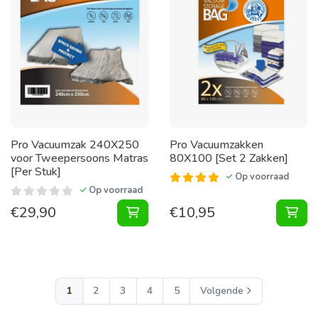
Pro Vacuumzak 240X250
Pro Vacuumzakken
voor Tweepersoons Matras
80X100 [Set 2 Zakken]
[Per Stuk]
Op voorraad
Op voorraad
€
29,90
€
10,95
Vacuumzak 240X250 voor Tweepers
Vac
1
2
3
4
5
Volgende