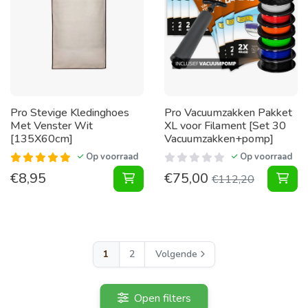
Pro Stevige Kledinghoes
Pro Vacuumzakken Pakket
Met Venster Wit
XL voor Filament [Set 30
[135X60cm]
Vacuumzakken+pomp]
Op voorraad
Op voorraad
€
8,95
€
75,00
Stevige Kledinghoes Met Venster 
Vac
€
112,20
1
2
Volgende
Open filters