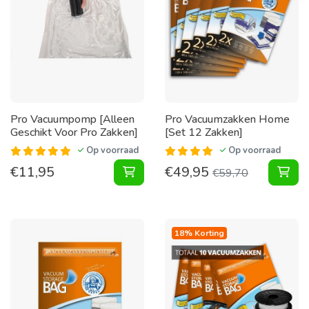
Pro Vacuumpomp [Alleen
Pro Vacuumzakken Home
Geschikt Voor Pro Zakken]
[Set 12 Zakken]
Op voorraad
Op voorraad
€
11,95
€
49,95
Vacuumpomp [Alleen Geschikt Voor
Vac
€
59,70
18% Korting