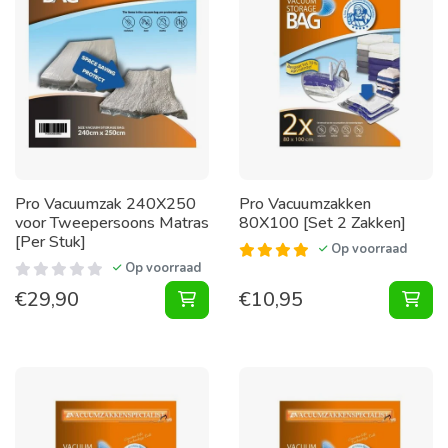
Pro Vacuumzak 240X250
Pro Vacuumzakken
voor Tweepersoons Matras
80X100 [Set 2 Zakken]
[Per Stuk]
Op voorraad
Op voorraad
€
29,90
€
10,95
Vacuumzak 240X250 voor Tweepers
Vac