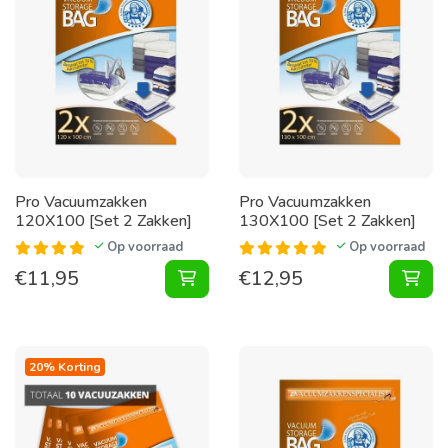
Pro Vacuumzakken
Pro Vacuumzakken
120X100 [Set 2 Zakken]
130X100 [Set 2 Zakken]
Op voorraad
Op voorraad
€
11,95
€
12,95
Vacuumzakken 120X100 [Set 2 Zak
Vac
20% Korting