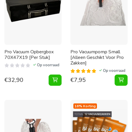
Pro Vacuum Opbergbox
Pro Vacuumpomp Small
70X47X19 [Per Stuk]
[Alleen Geschikt Voor Pro
Zakken]
Op voorraad
Op voorraad
€
32,90
€
7,95
Vacuum Opbergbox 70X47X19 [Per 
Vac
16% Korting