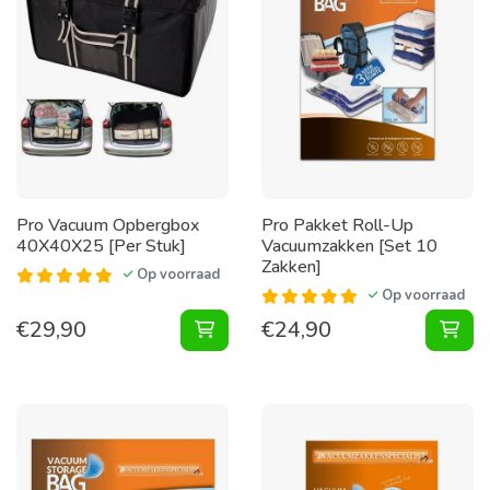
Pro Vacuum Opbergbox
Pro Pakket Roll-Up
40X40X25 [Per Stuk]
Vacuumzakken [Set 10
Zakken]
Op voorraad
Op voorraad
€
29,90
€
24,90
Vacuum Opbergbox 40X40X25 [Per 
Pak