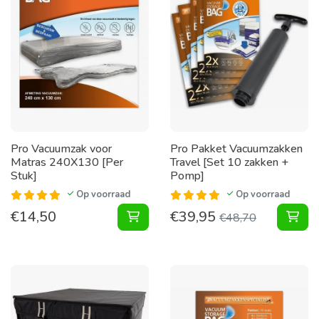
Pro Vacuumzak voor
Pro Pakket Vacuumzakken
Matras 240X130 [Per
Travel [Set 10 zakken +
Stuk]
Pomp]
Op voorraad
Op voorraad
€
14,50
€
39,95
Vacuumzak voor Matras 240X130 [P
Pak
€
48,70