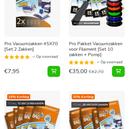
Pro Vacuumzakken 45X70
Pro Pakket Vacuumzakken
[Set 2 Zakken]
voor Filament [Set 10
zakken + Pomp]
Op voorraad
Op voorraad
€
7,95
€
35,00
Vacuumzakken 45X70 [Set 2 Zakke
Pak
€
42,70
16% Korting
30% Korting