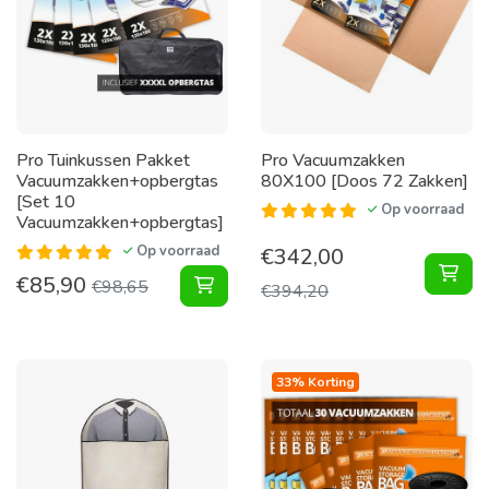
Pro Tuinkussen Pakket
Pro Vacuumzakken
Vacuumzakken+opbergtas
80X100 [Doos 72 Zakken]
[Set 10
Op voorraad
Vacuumzakken+opbergtas]
Op voorraad
€
342,00
Vac
€
85,90
Tuinkussen Pakket Vacuumzakken+o
€
98,65
€
394,20
33% Korting