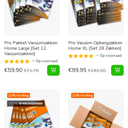
Pro Pakket Vacuumzakken
Pro Vacuüm Opbergzakken
Home Large [Set 12
Home XL [Set 28 Zakken]
Vacuumzakken]
Op voorraad
Op voorraad
€
59,90
€
99,95
Pakket Vacuumzakken Home Large 
Vac
€
71,70
€
143,30
13% Korting
13% Korting