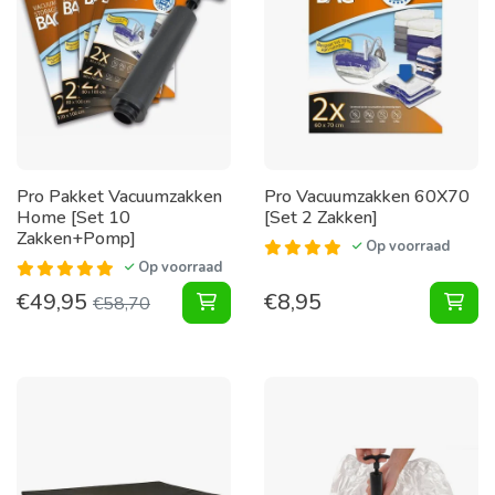
Pro Pakket Vacuumzakken
Pro Vacuumzakken 60X70
Home [Set 10
[Set 2 Zakken]
Zakken+Pomp]
Op voorraad
Op voorraad
€
49,95
€
8,95
Pakket Vacuumzakken Home [Set 1
Vac
€
58,70