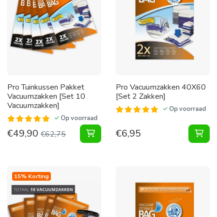
Pro Tuinkussen Pakket
Pro Vacuumzakken 40X60
Vacuumzakken [Set 10
[Set 2 Zakken]
Vacuumzakken]
Op voorraad
Op voorraad
€
49,90
€
6,95
Tuinkussen Pakket Vacuumzakken [
Vac
€
62,75
15% Korting