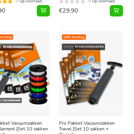
Op voorraad
Op voorraad
90
€
29,90
egen aan winkelwagen
oor Matras 240X130 [Per Stuk] toevoegen aan winkelwagen
Pakket Roll-Up Vacuumzakken [Set 10 Z
Vacuum
Korting
18% Korting
akket Vacuumzakken
Pro Pakket Vacuumzakken
ilament [Set 10 zakken
Travel [Set 10 zakken +