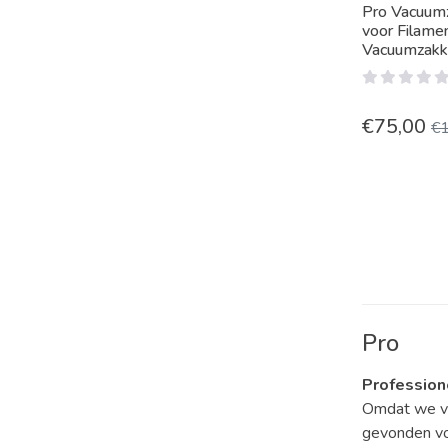
Pro Vacuum
voor Filame
Vacuumzak
€
75,00
€
Pro
Professio
Omdat we vo
gevonden vo