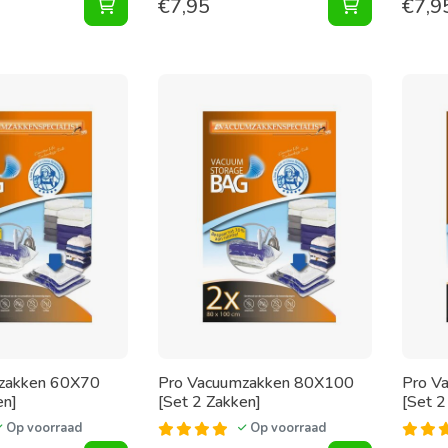
€
7,95
€
7,9
Vacuumzakken 40X60 [Set 2 Zakken] toevoege
Vacuumpomp 
zakken 60X70
Pro Vacuumzakken 80X100
Pro V
en]
[Set 2 Zakken]
[Set 2
Op voorraad
Op voorraad