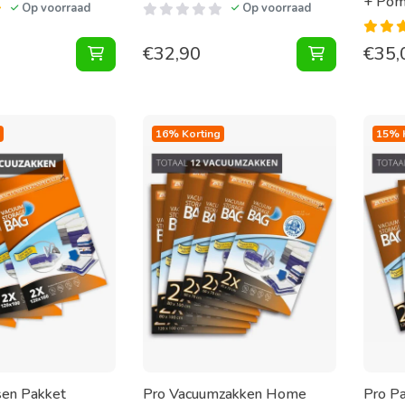
+ Pom
Op voorraad
Op voorraad
€
32,90
€
35,
Vacuum Opbergbox 40X40X25 [Per Stuk] toev
Vacuum Opbe
16% Korting
15% 
sen Pakket
Pro Vacuumzakken Home
Pro P