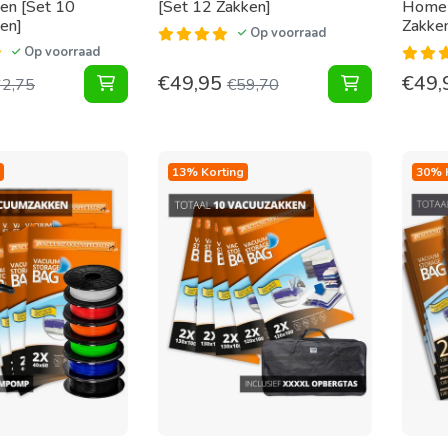
en [Set 10
[Set 12 Zakken]
Home 
en]
Zakke
Op voorraad
Op voorraad
€
49,95
€
49,
Tuinkussen Pakket Vacuumzakken [Set 10 Vac
Vacuumzakke
62,75
€
59,70
13% Korting
30% 