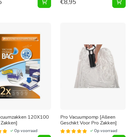
5
€
8,95
n aan winkelwagen
Small [Alleen Geschikt Voor Pro Zakken] toevoegen aan wink
Vacuumzakken 45X70 [Set 2 Zakken] toe
Stevig
acuumzakken 120X100
Pro Vacuumpomp [Alleen
 Zakken]
Geschikt Voor Pro Zakken]
Op voorraad
Op voorraad