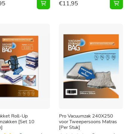
95
€
11,95
n aan winkelwagen
n 80X100 [Set 2 Zakken] toevoegen aan winkelwagen
Vacuumzakken 120X100 [Set 2 Zakken] 
Vacuum
kket Roll-Up
Pro Vacuumzak 240X250
mzakken [Set 10
voor Tweepersoons Matras
n]
[Per Stuk]