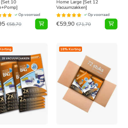
[Set 10
Home Large [Set 12
n+Pomp]
Vacuumzakken]
Op voorraad
Op voorraad
95
€
59,90
uumzakken] toevoegen aan winkelwagen
n Home [Set 12 Zakken] toevoegen aan winkelwagen
Pakket Vacuumzakken Home [Set 10 Zak
Pakket
€
58,70
€
71,70
Korting
18% Korting