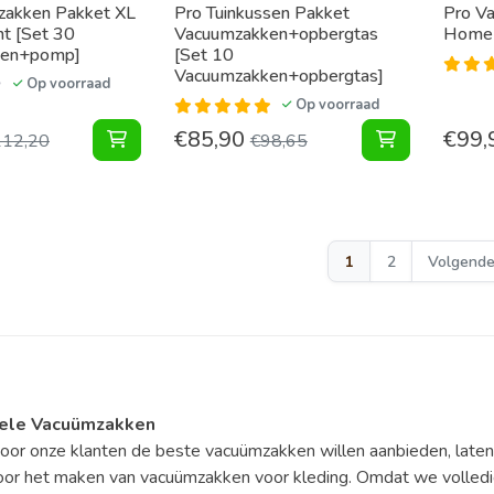
zakken Pakket XL
Pro Tuinkussen Pakket
Pro V
nt [Set 30
Vacuumzakken+opbergtas
Home 
ken+pomp]
[Set 10
Vacuumzakken+opbergtas]
Op voorraad
Op voorraad
€
85,90
€
99,
Vacuumzakken Pakket XL voor Filament [Set 
Tuinkussen 
112,20
€
98,65
1
2
Volgend
nele
Vacuümzakken
or onze klanten de beste vacuümzakken willen aanbieden, late
or het maken van vacuümzakken voor kleding. Omdat we volledig