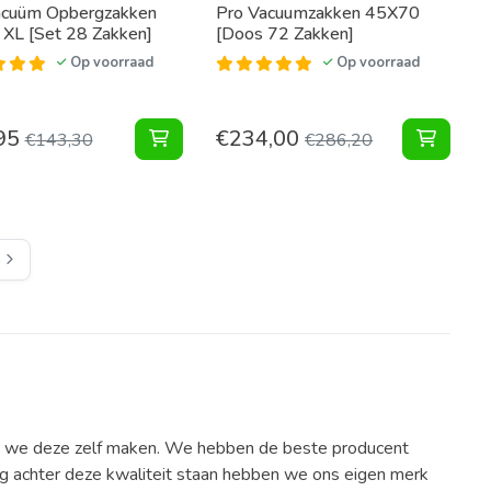
acuüm Opbergzakken
Pro Vacuumzakken 45X70
XL [Set 28 Zakken]
[Doos 72 Zakken]
Op voorraad
Op voorraad
95
€
234,00
30 Vacuumzakken+pomp] toevoegen aan winkelwagen
Pakket Vacuumzakken+opbergtas [Set 10 Vacuumzakken+opberg
Vacuüm Opbergzakken Home XL [Set 28 
Vacuum
€
143,30
€
286,20
e
n we deze zelf maken. We hebben de beste producent
 achter deze kwaliteit staan hebben we ons eigen merk