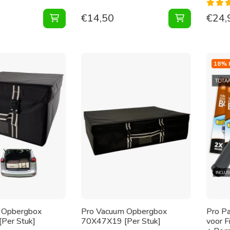
€
14,50
€
24,
Vacuumzakken 130X100 [Set 2 Zakken] toevo
Vacuumzak v
18% 
 Opbergbox
Pro Vacuum Opbergbox
Pro P
Per Stuk]
70X47X19 [Per Stuk]
voor F