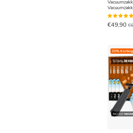
Vacuumzakk
Vacuumzakk
€
49,90
€
33% Korting