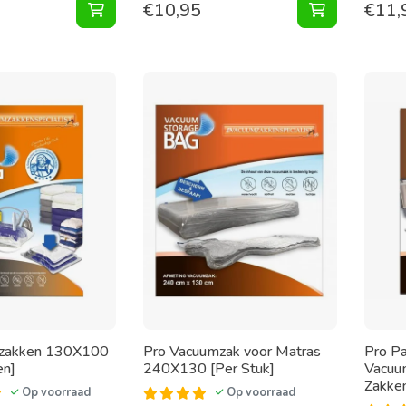
€
10,95
€
11,
Vacuumzakken 60X70 [Set 2 Zakken] toevoege
Vacuumzakke
zakken 130X100
Pro Vacuumzak voor Matras
Pro Pa
en]
240X130 [Per Stuk]
Vacuu
Zakke
Op voorraad
Op voorraad