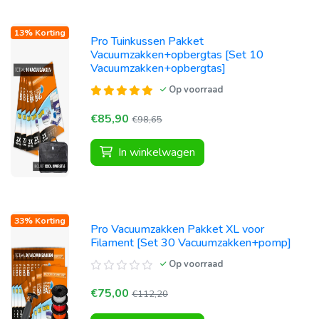
13% Korting
Pro Tuinkussen Pakket
Vacuumzakken+opbergtas [Set 10
Vacuumzakken+opbergtas]
Op voorraad
€85,90
€98,65
In winkelwagen
33% Korting
Pro Vacuumzakken Pakket XL voor
Filament [Set 30 Vacuumzakken+pomp]
Op voorraad
€75,00
€112,20