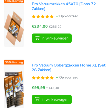
18% Korting
Pro Vacuumzakken 45X70 [Doos 72
Zakken]
Op voorraad
€234,00
€286,20
In winkelwagen
30% Korting
Pro Vacuüm Opbergzakken Home XL [Set
28 Zakken]
Op voorraad
€99,95
€143,30
In winkelwagen