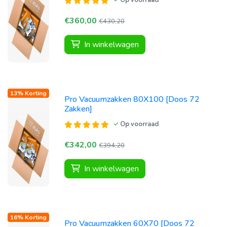
Op voorraad
€360,00
€430,20
In winkelwagen
13% Korting
Pro Vacuumzakken 80X100 [Doos 72
Zakken]
Op voorraad
€342,00
€394,20
In winkelwagen
16% Korting
Pro Vacuumzakken 60X70 [Doos 72