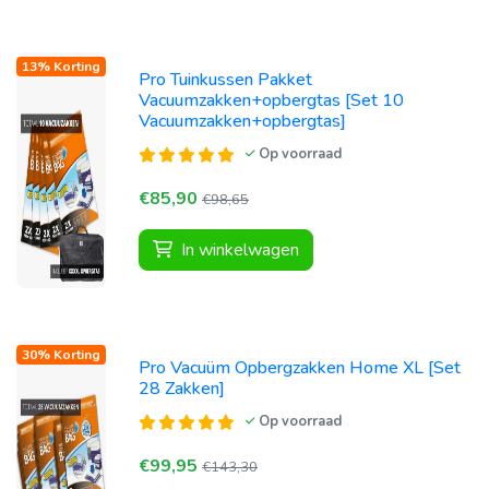
13% Korting
Pro Tuinkussen Pakket
Vacuumzakken+opbergtas [Set 10
Vacuumzakken+opbergtas]
Op voorraad
€85,90
€98,65
In winkelwagen
30% Korting
Pro Vacuüm Opbergzakken Home XL [Set
28 Zakken]
Op voorraad
€99,95
€143,30