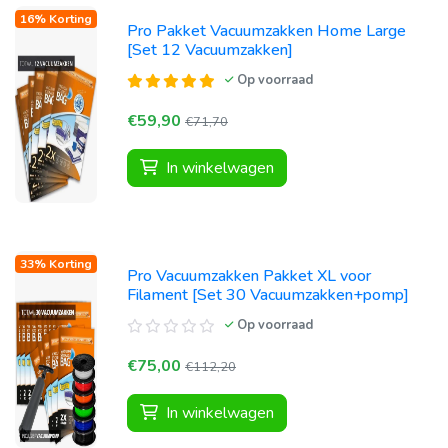
16% Korting
Pro Pakket Vacuumzakken Home Large
[Set 12 Vacuumzakken]
Op voorraad
€59,90
€71,70
In winkelwagen
33% Korting
Pro Vacuumzakken Pakket XL voor
Filament [Set 30 Vacuumzakken+pomp]
Op voorraad
€75,00
€112,20
In winkelwagen