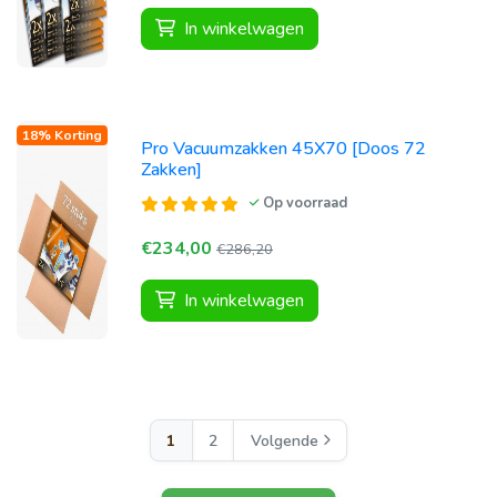
In winkelwagen
18% Korting
Pro Vacuumzakken 45X70 [Doos 72
Zakken]
Op voorraad
€234,00
€286,20
In winkelwagen
1
2
Volgende