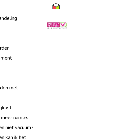
andeling
s
rden
tement
jden met
gkast
 meer ruimte.
en niet vacuüm?
n kan ik het