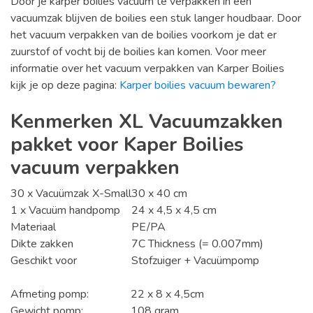
Door je karper boilies vacuum te verpakken in een
vacuumzak blijven de boilies een stuk langer houdbaar. Door
het vacuum verpakken van de boilies voorkom je dat er
zuurstof of vocht bij de boilies kan komen. Voor meer
informatie over het vacuum verpakken van Karper Boilies
kijk je op deze pagina:
Karper boilies vacuum bewaren?
Kenmerken XL Vacuumzakken
pakket voor Kaper Boilies
vacuum verpakken
30 x Vacuümzak X-Small
30 x 40 cm
1 x Vacuüm handpomp
24 x 4,5 x 4,5 cm
Materiaal
PE/PA
Dikte zakken
7C Thickness (= 0.007mm)
Geschikt voor
Stofzuiger + Vacuümpomp
Afmeting pomp:
22 x 8 x 4,5cm
Gewicht pomp:
108 gram