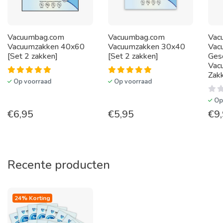
Vacuumbag.com
Vacuumbag.com
Vac
Vacuumzakken 40x60
Vacuumzakken 30x40
Vac
[Set 2 zakken]
[Set 2 zakken]
Ges
Vac
Zak
Op voorraad
Op voorraad
Op
€
6,95
€
5,95
€
9
Recente producten
24% Korting