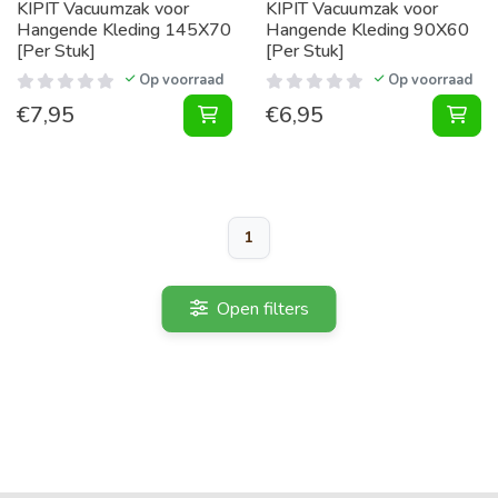
KIPIT Vacuumzak voor
KIPIT Vacuumzak voor
Hangende Kleding 145X70
Hangende Kleding 90X60
[Per Stuk]
[Per Stuk]
Op voorraad
Op voorraad
€
7,95
€
6,95
Vacuumzak voor Hangende Kleding 
Vac
1
Open filters