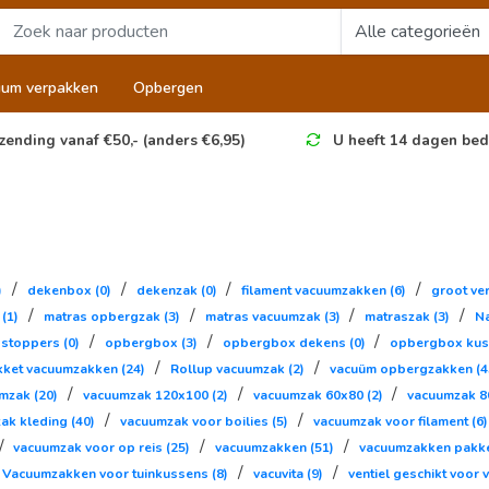
uum verpakken
Opbergen
zending vanaf €50,- (anders €6,95)
U heeft 14 dagen bed
/
/
/
/
)
dekenbox
(0)
dekenzak
(0)
filament vacuumzakken
(6)
groot ve
/
/
/
/
s
(1)
matras opbergzak
(3)
matras vacuumzak
(3)
matraszak
(3)
N
/
/
/
ostoppers
(0)
opbergbox
(3)
opbergbox dekens
(0)
opbergbox ku
/
/
kket vacuumzakken
(24)
Rollup vacuumzak
(2)
vacuüm opbergzakken
(4
/
/
/
umzak
(20)
vacuumzak 120x100
(2)
vacuumzak 60x80
(2)
vacuumzak 
/
/
ak kleding
(40)
vacuumzak voor boilies
(5)
vacuumzak voor filament
(6)
/
/
/
vacuumzak voor op reis
(25)
vacuumzakken
(51)
vacuumzakken pakk
/
/
Vacuumzakken voor tuinkussens
(8)
vacuvita
(9)
ventiel geschikt voo