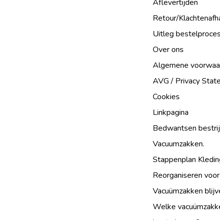
Aflevertijden
Retour/Klachtenafh
Uitleg bestelproce
Over ons
Algemene voorwaa
AVG / Privacy Sta
Cookies
Linkpagina
Bedwantsen bestri
Vacuumzakken.
Stappenplan Kledin
Reorganiseren voor
Vacuümzakken blijv
Welke vacuümzakke