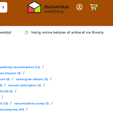
0
enktijd
Veilig online betalen of achteraf via Riverty
/
rpakking vacuumzakken
(11)
/
anostopper
(0)
/
/
ssen
(0)
opbergzak dekens
(0)
/
/
5)
vacuum opbergbox
(2)
/
80x100
(2)
/
/
/
et
(23)
vacuumzakken pomp
(3)
/
r vacuumpomp
(43)