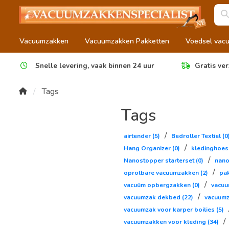
Vacuumzakken
Vacuumzakken Pakketten
Voedsel vac
Snelle levering, vaak binnen 24 uur
Gratis ver
Tags
Tags
/
airtender
(5)
Bedroller Textiel
(0
/
Hang Organizer
(0)
kledinghoe
/
Nanostopper starterset
(0)
nan
/
oprolbare vacuumzakken
(2)
pa
/
vacuüm opbergzakken
(0)
vacu
/
vacuumzak dekbed
(22)
vacuumz
vacuumzak voor karper boilies
(5)
/
vacuumzakken voor kleding
(34)