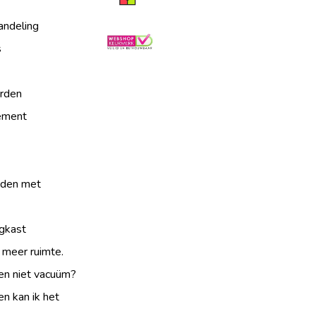
andeling
s
rden
tement
jden met
gkast
 meer ruimte.
en niet vacuüm?
n kan ik het