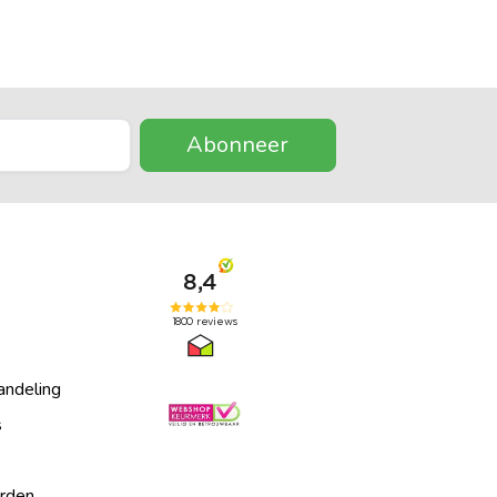
Abonneer
andeling
s
rden