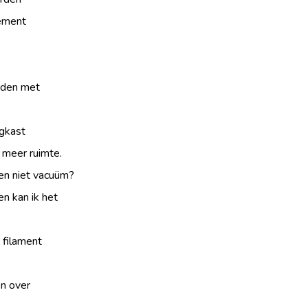
tement
jden met
gkast
 meer ruimte.
en niet vacuüm?
n kan ik het
 filament
n over