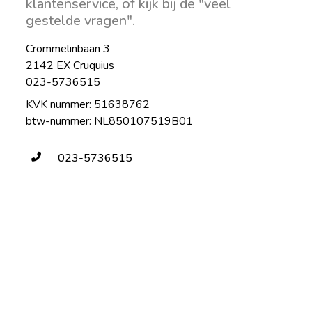
klantenservice, of kijk bij de "veel
gestelde vragen".
Crommelinbaan 3
2142 EX Cruquius
023-5736515
KVK nummer: 51638762
btw-nummer: NL850107519B01
023-5736515