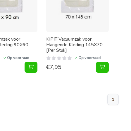
mzak voor
KIPIT Vacuumzak voor
leding 90X60
Hangende Kleding 145X70
[Per Stuk]
Op voorraad
Op voorraad
€
7,95
Vacuumzak voor Hangende Kleding 90X60 [Per
Vacuumzak v
1