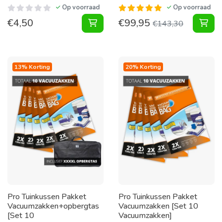
Op voorraad
Op voorraad
€
4,50
€
99,95
Vacuumzak 70X100 [Per Stuk] toe
Vac
€
143,30
13% Korting
20% Korting
Pro Tuinkussen Pakket
Pro Tuinkussen Pakket
Vacuumzakken+opbergtas
Vacuumzakken [Set 10
[Set 10
Vacuumzakken]