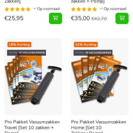
Zakken]
zakken + Pomp]
Op voorraad
Op voorraad
€
25,95
€
35,00
Pakket Vacuumzakken [Set 10 Zakk
Pak
€
42,70
18% Korting
15% Korting
Pro Pakket Vacuumzakken
Pro Pakket Vacuumzakken
Travel [Set 10 zakken +
Home [Set 10