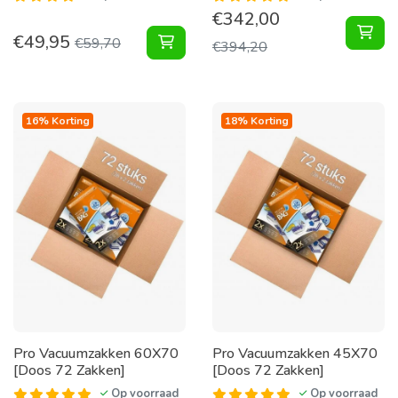
€
342,00
Vac
€
49,95
Vacuumzakken Home [Set 12 Zakke
€
59,70
€
394,20
16% Korting
18% Korting
Pro Vacuumzakken 60X70
Pro Vacuumzakken 45X70
[Doos 72 Zakken]
[Doos 72 Zakken]
Op voorraad
Op voorraad