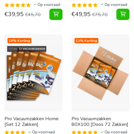
Op voorraad
Op voorraad
€
39,95
€
49,95
Vacuumzakken Pakket Motorrijder 
Vac
€
45,70
€
75,70
16% Korting
13% Korting
Pro Vacuumzakken Home
Pro Vacuumzakken
[Set 12 Zakken]
80X100 [Doos 72 Zakken]
Op voorraad
Op voorraad