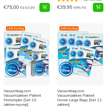
€
75,00
€
39,95
Vacuumzakken Pakket XL voor Fila
Vac
€
112,20
€
45,70
13% Korting
34% Korting
Vacuumbag.com
Vacuumbag.com
Vacuumzakken Pakket
Vacuumzakken Pakket
Motorrijder [Set 10
Home Large Bags [Set 12
zakken+pomp]
zakken]