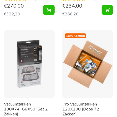
€
270,00
€
234,00
Vacuumzakken 60X70 [Doos 72 Zak
Vac
€
322,20
€
286,20
16% Korting
Vacuumzakken
Pro Vacuumzakken
130X74+86X50 [Set 2
120X100 [Doos 72
Zakken]
Zakken]