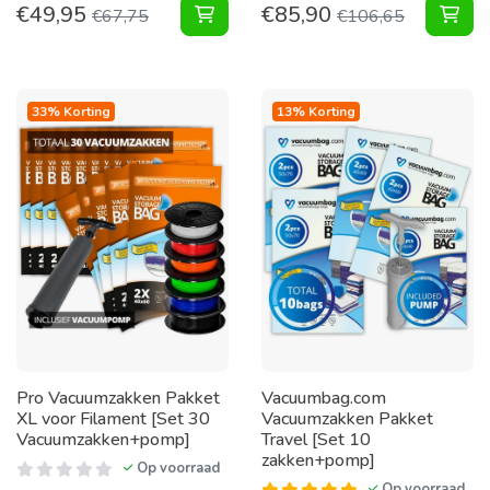
€
49,95
€
85,90
Vacuumzakken voor Tuinkussens Pak
Vac
€
67,75
€
106,65
33% Korting
13% Korting
Pro Vacuumzakken Pakket
Vacuumbag.com
XL voor Filament [Set 30
Vacuumzakken Pakket
Vacuumzakken+pomp]
Travel [Set 10
zakken+pomp]
Op voorraad
Op voorraad