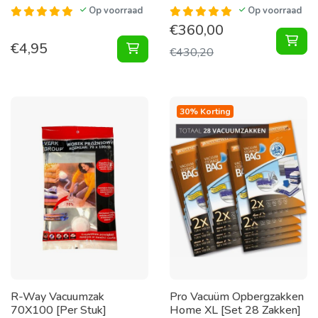
Op voorraad
Op voorraad
€
360,00
Vac
€
4,95
Vacuumzakken 130X74+86X50 [Set 
€
430,20
30% Korting
R-Way Vacuumzak
Pro Vacuüm Opbergzakken
70X100 [Per Stuk]
Home XL [Set 28 Zakken]