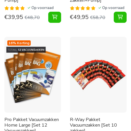
Pomp]
Zakken+Pomp]
Op voorraad
Op voorraad
€
39,95
€
49,95
Pakket Vacuumzakken Travel [Set 
Pak
€
48,70
€
58,70
16% Korting
Pro Pakket Vacuumzakken
R-Way Pakket
Home Large [Set 12
Vacuumzakken [Set 10
Vacuumzakken]
zakken]