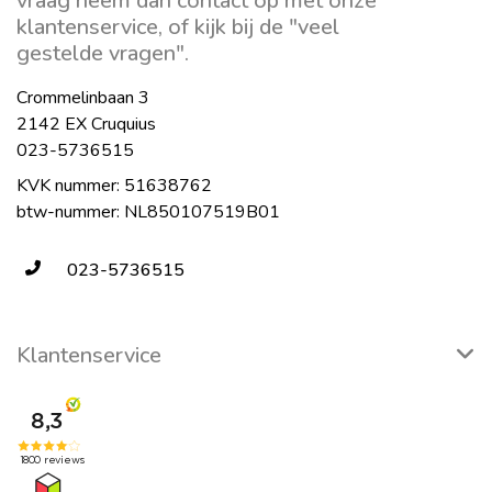
vraag neem dan contact op met onze
klantenservice, of kijk bij de "veel
gestelde vragen".
Crommelinbaan 3
2142 EX Cruquius
023-5736515
KVK nummer: 51638762
btw-nummer: NL850107519B01
023-5736515
Klantenservice