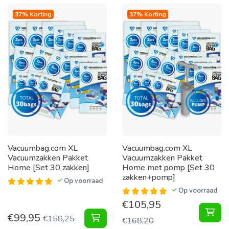
37% Korting
37% Korting
Vacuumbag.com XL
Vacuumbag.com XL
Vacuumzakken Pakket
Vacuumzakken Pakket
Home [Set 30 zakken]
Home met pomp [Set 30
zakken+pomp]
Op voorraad
Op voorraad
€
105,95
XL 
€
99,95
XL Vacuumzakken Pakket Home [Set
€
158,25
€
168,20