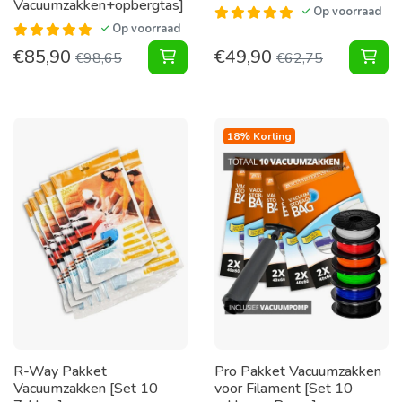
Vacuumzakken+opbergtas]
Op voorraad
Op voorraad
€
85,90
€
49,90
Tuinkussen Pakket Vacuumzakken+o
Tui
€
98,65
€
62,75
18% Korting
R-Way Pakket
Pro Pakket Vacuumzakken
Vacuumzakken [Set 10
voor Filament [Set 10