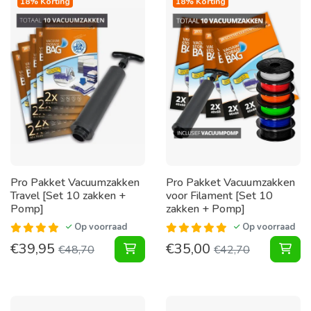
18% Korting
18% Korting
Pro Pakket Vacuumzakken
Pro Pakket Vacuumzakken
Travel [Set 10 zakken +
voor Filament [Set 10
Pomp]
zakken + Pomp]
Op voorraad
Op voorraad
€
39,95
€
35,00
Pakket Vacuumzakken Travel [Set 
Pak
€
48,70
€
42,70