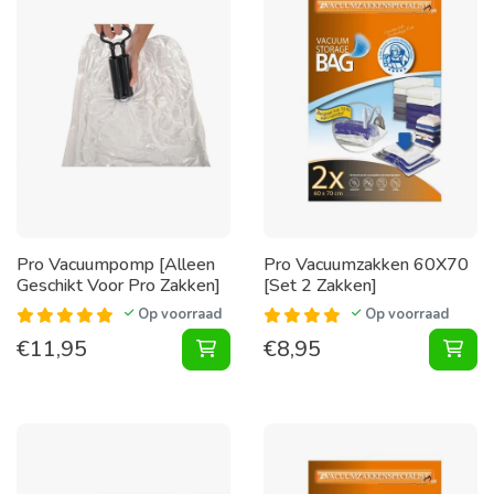
Pro Vacuumpomp [Alleen
Pro Vacuumzakken 60X70
Geschikt Voor Pro Zakken]
[Set 2 Zakken]
Op voorraad
Op voorraad
€
11,95
€
8,95
Vacuumpomp [Alleen Geschikt Voor
Vac