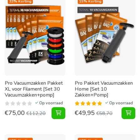
33% Korting
15% Korting
Pro Vacuumzakken Pakket
Pro Pakket Vacuumzakken
XL voor Filament [Set 30
Home [Set 10
Vacuumzakken+pomp]
Zakken+Pomp]
Op voorraad
Op voorraad
€
75,00
€
49,95
Vacuumzakken Pakket XL voor Fila
Pak
€
112,20
€
58,70