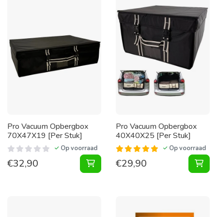
Pro Vacuum Opbergbox
Pro Vacuum Opbergbox
70X47X19 [Per Stuk]
40X40X25 [Per Stuk]
Op voorraad
Op voorraad
€
32,90
€
29,90
Vacuum Opbergbox 70X47X19 [Per 
Vac