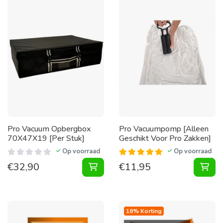
Pro Vacuum Opbergbox
Pro Vacuumpomp [Alleen
70X47X19 [Per Stuk]
Geschikt Voor Pro Zakken]
Op voorraad
Op voorraad
€
32,90
€
11,95
Vacuum Opbergbox 70X47X19 [Per 
Vac
18% Korting