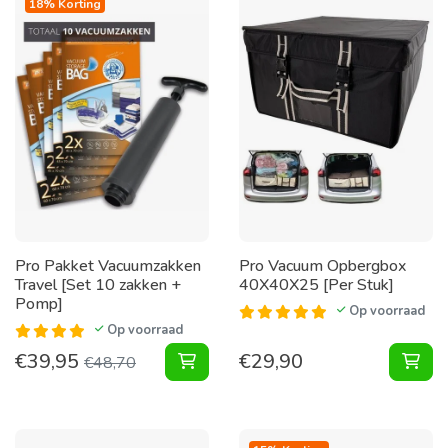
18% Korting
Pro Pakket Vacuumzakken
Pro Vacuum Opbergbox
Travel [Set 10 zakken +
40X40X25 [Per Stuk]
Pomp]
Op voorraad
Op voorraad
€
39,95
€
29,90
Pakket Vacuumzakken Travel [Set 
Vac
€
48,70