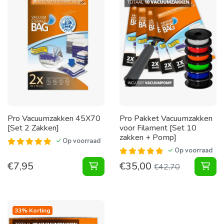
Pro Vacuumzakken 45X70
Pro Pakket Vacuumzakken
[Set 2 Zakken]
voor Filament [Set 10
zakken + Pomp]
Op voorraad
Op voorraad
€
7,95
€
35,00
Vacuumzakken 45X70 [Set 2 Zakke
Pak
€
42,70
33% Korting