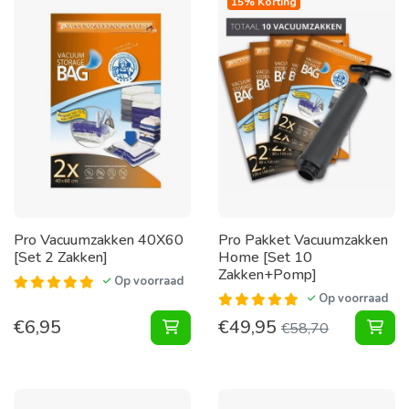
15% Korting
Pro Vacuumzakken 40X60
Pro Pakket Vacuumzakken
[Set 2 Zakken]
Home [Set 10
Zakken+Pomp]
Op voorraad
Op voorraad
€
6,95
€
49,95
Vacuumzakken 40X60 [Set 2 Zakke
Pak
€
58,70