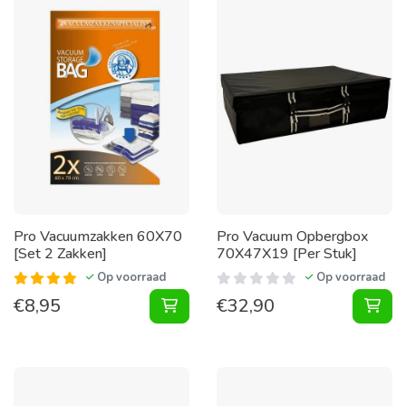
Pro Vacuumzakken 60X70
Pro Vacuum Opbergbox
[Set 2 Zakken]
70X47X19 [Per Stuk]
Op voorraad
Op voorraad
€
8,95
€
32,90
Vacuumzakken 60X70 [Set 2 Zakke
Vac