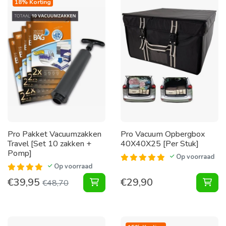
18% Korting
Pro Pakket Vacuumzakken
Pro Vacuum Opbergbox
Travel [Set 10 zakken +
40X40X25 [Per Stuk]
Pomp]
Op voorraad
Op voorraad
€
39,95
€
29,90
Pakket Vacuumzakken Travel [Set 
Vac
€
48,70