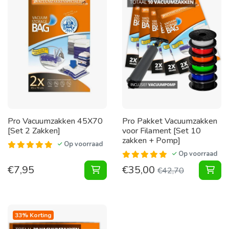
Pro Vacuumzakken 45X70
Pro Pakket Vacuumzakken
[Set 2 Zakken]
voor Filament [Set 10
zakken + Pomp]
Op voorraad
Op voorraad
€
7,95
€
35,00
Vacuumzakken 45X70 [Set 2 Zakke
Pak
€
42,70
33% Korting