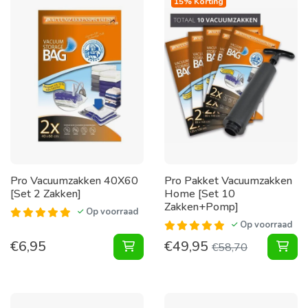
15% Korting
Pro Vacuumzakken 40X60
Pro Pakket Vacuumzakken
[Set 2 Zakken]
Home [Set 10
Zakken+Pomp]
Op voorraad
Op voorraad
€
6,95
€
49,95
Vacuumzakken 40X60 [Set 2 Zakke
Pak
€
58,70