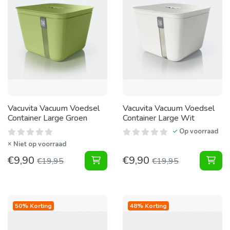
Vacuvita Vacuum Voedsel
Vacuvita Vacuum Voedsel
Container Large Groen
Container Large Wit
Op voorraad
Niet op voorraad
€
9,90
€
9,90
Vacuum Voedsel Container Large G
Vac
€
19,95
€
19,95
50% Korting
48% Korting