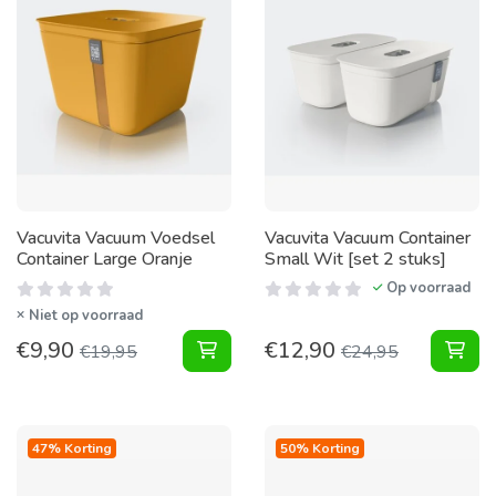
Vacuvita Vacuum Voedsel
Vacuvita Vacuum Container
Container Large Oranje
Small Wit [set 2 stuks]
Op voorraad
Niet op voorraad
€
9,90
€
12,90
Vacuum Voedsel Container Large Or
Vac
€
19,95
€
24,95
47% Korting
50% Korting