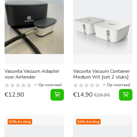
Vacuvita Vacuum Adapter
Vacuvita Vacuum Container
voor Airtender
Medium Wit [set 2 stuks]
Op voorraad
Op voorraad
€
12,90
€
14,90
Vacuum Adapter voor Airtender to
Vac
€
29,95
50% Korting
50% Korting