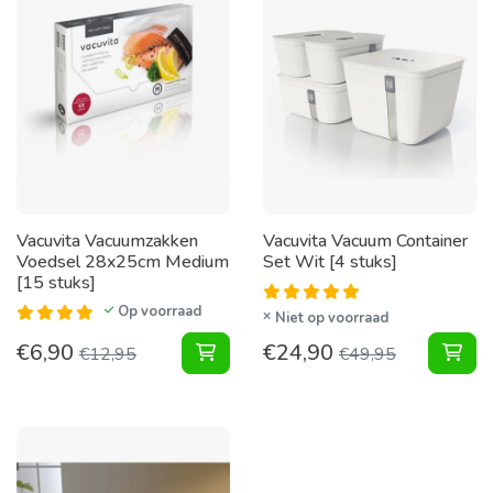
Vacuvita Vacuumzakken
Vacuvita Vacuum Container
Voedsel 28x25cm Medium
Set Wit [4 stuks]
[15 stuks]
Op voorraad
Niet op voorraad
€
6,90
€
24,90
Vacuumzakken Voedsel 28x25cm Me
Vac
€
12,95
€
49,95