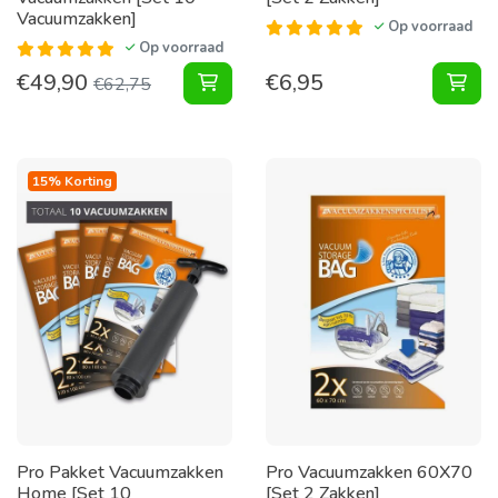
Vacuumzakken]
Op voorraad
Op voorraad
€
49,90
€
6,95
Tuinkussen Pakket Vacuumzakken [
Vac
€
62,75
15% Korting
Pro Pakket Vacuumzakken
Pro Vacuumzakken 60X70
Home [Set 10
[Set 2 Zakken]