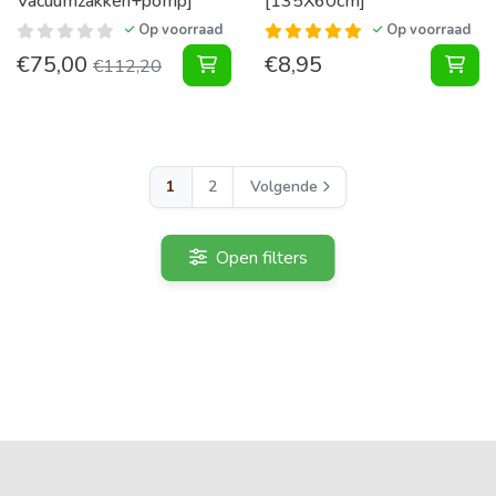
Vacuumzakken+pomp]
[135X60cm]
Op voorraad
Op voorraad
€
75,00
€
8,95
Vacuumzakken Pakket XL voor Fila
Ste
€
112,20
1
2
Volgende
Open filters