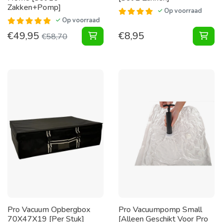
Zakken+Pomp]
Op voorraad
Op voorraad
€
49,95
€
8,95
Pakket Vacuumzakken Home [Set 1
Vac
€
58,70
Pro Vacuum Opbergbox
Pro Vacuumpomp Small
70X47X19 [Per Stuk]
[Alleen Geschikt Voor Pro