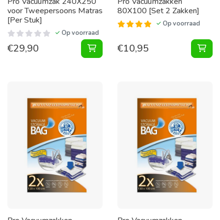
Pro Vacuumzak 240X250
Pro Vacuumzakken
voor Tweepersoons Matras
80X100 [Set 2 Zakken]
[Per Stuk]
Op voorraad
Op voorraad
€
29,90
€
10,95
Vacuumzak 240X250 voor Tweepers
Vac