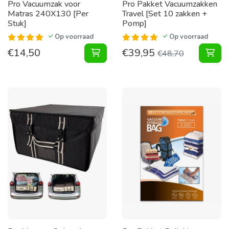
Pro Vacuumzak voor
Pro Pakket Vacuumzakken
Matras 240X130 [Per
Travel [Set 10 zakken +
Stuk]
Pomp]
Op voorraad
Op voorraad
€
14,50
€
39,95
Vacuumzak voor Matras 240X130 [P
Pak
€
48,70