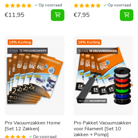
Op voorraad
Op voorraad
€
11,95
€
7,95
Vacuumpomp [Alleen Geschikt Voor
Vac
16% Korting
18% Korting
Pro Vacuumzakken Home
Pro Pakket Vacuumzakken
[Set 12 Zakken]
voor Filament [Set 10
zakken + Pomp]
Op voorraad