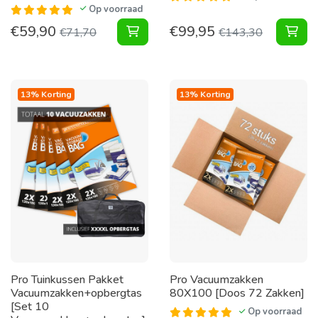
Op voorraad
€
59,90
€
99,95
Pakket Vacuumzakken Home Large 
Vac
€
71,70
€
143,30
13% Korting
13% Korting
Pro Tuinkussen Pakket
Pro Vacuumzakken
Vacuumzakken+opbergtas
80X100 [Doos 72 Zakken]
[Set 10
Op voorraad