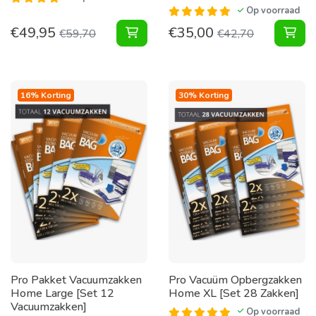
Op voorraad
€
49,95
€
35,00
Vacuumzakken Home [Set 12 Zakke
Pak
€
59,70
€
42,70
16% Korting
30% Korting
Pro Pakket Vacuumzakken
Pro Vacuüm Opbergzakken
Home Large [Set 12
Home XL [Set 28 Zakken]
Vacuumzakken]
Op voorraad