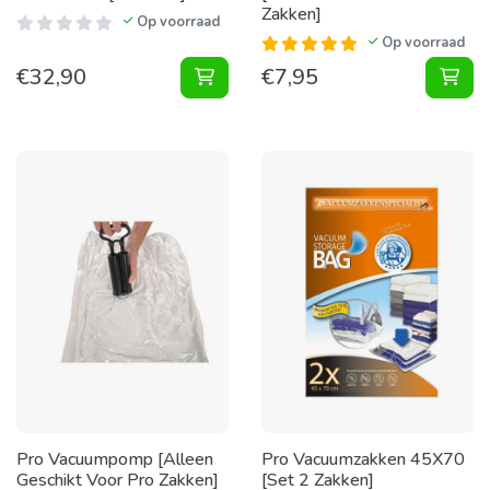
Zakken]
Op voorraad
Op voorraad
€
32,90
€
7,95
Vacuum Opbergbox 70X47X19 [Per 
Vac
Pro Vacuumpomp [Alleen
Pro Vacuumzakken 45X70
Geschikt Voor Pro Zakken]
[Set 2 Zakken]