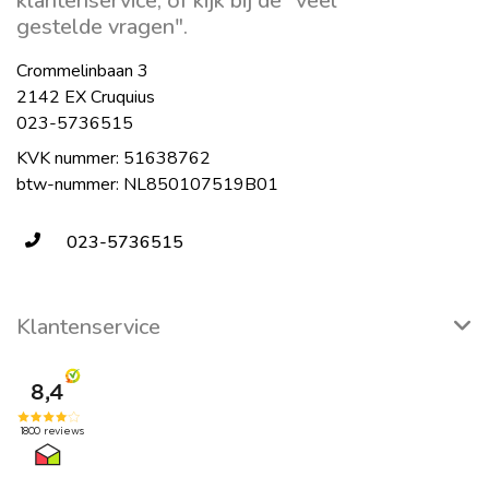
klantenservice, of kijk bij de "veel
gestelde vragen".
Crommelinbaan 3
2142 EX Cruquius
023-5736515
KVK nummer: 51638762
btw-nummer: NL850107519B01
023-5736515
Klantenservice