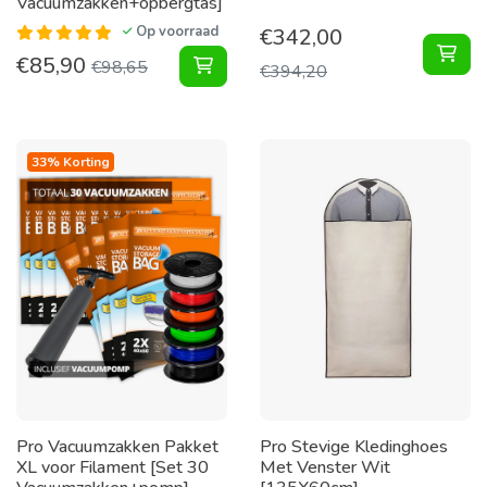
Vacuumzakken+opbergtas]
Op voorraad
€
342,00
Vac
€
85,90
Tuinkussen Pakket Vacuumzakken+o
€
98,65
€
394,20
33% Korting
Pro Vacuumzakken Pakket
Pro Stevige Kledinghoes
XL voor Filament [Set 30
Met Venster Wit