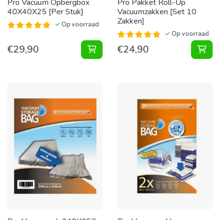
Pro Vacuum Opbergbox
Pro Pakket Roll-Up
40X40X25 [Per Stuk]
Vacuumzakken [Set 10
Zakken]
Op voorraad
Op voorraad
€
29,90
€
24,90
Vacuum Opbergbox 40X40X25 [Per 
Pak