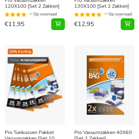
Pro Vacuumzakken
Pro Vacuumzakken
120X100 [Set 2 Zakken]
130X100 [Set 2 Zakken]
Op voorraad
Op voorraad
€
11,95
€
12,95
Vacuumzakken 120X100 [Set 2 Zak
Vac
20% Korting
Pro Tuinkussen Pakket
Pro Vacuumzakken 40X60
Vacuumzakken [Set 10
[Set 2 Zakken]