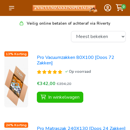
0
Veilig online betalen of achteraf via Riverty
13% Korting
Pro Vacuumzakken 80X100 [Doos 72
Zakken]
Op voorraad
€342,00
€394,20
In winkelwagen
24% Korting
Pro Matraszak 240X130 [Doos 24 Zakken]