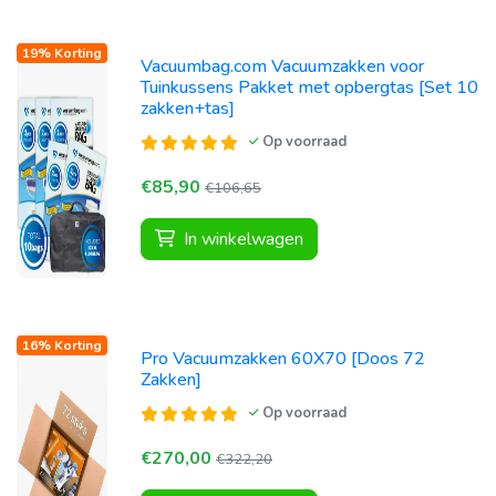
19% Korting
Vacuumbag.com Vacuumzakken voor
Tuinkussens Pakket met opbergtas [Set 10
zakken+tas]
Op voorraad
€85,90
€106,65
In winkelwagen
16% Korting
Pro Vacuumzakken 60X70 [Doos 72
Zakken]
Op voorraad
€270,00
€322,20