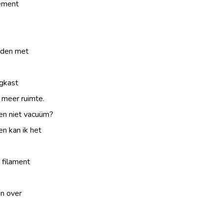
tement
jden met
gkast
 meer ruimte.
en niet vacuüm?
n kan ik het
 filament
n over