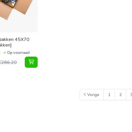
zakken 45X70
akken]
Op voorraad
Vacuumzakken 45X70 [Doos 72 Zakken] toevo
€
286,20
Vorige
1
2