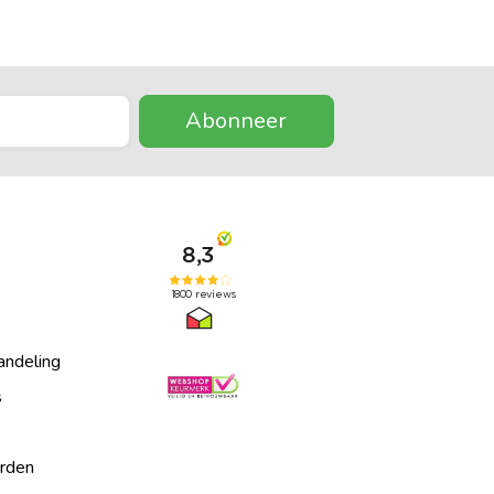
Abonneer
andeling
s
rden