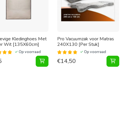
evige Kledinghoes Met
Pro Vacuumzak voor Matras
er Wit [135X60cm]
240X130 [Per Stuk]
Op voorraad
Op voorraad
5
€
14,50
oegen aan winkelwagen
rgbox 40X40X25 [Per Stuk] toevoegen aan winkelwagen
Stevige Kledinghoes Met Venster Wit [
Vacuum