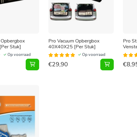
 Opbergbox
Pro Vacuum Opbergbox
Pro St
Per Stuk]
40X40X25 [Per Stuk]
Venst
Op voorraad
Op voorraad
€
29,90
€
8,9
Vacuum Opbergbox 70X47X19 [Per Stuk] toev
Vacuum Opbe