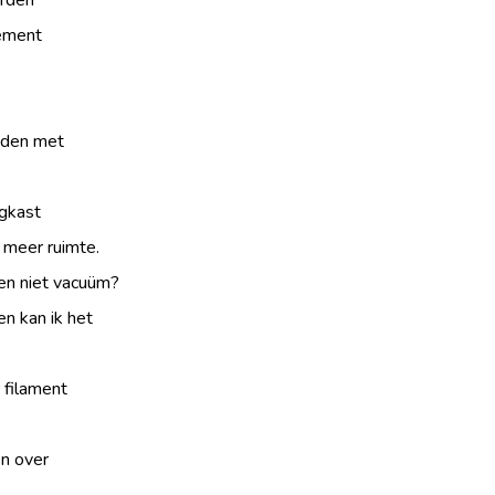
rden
tement
jden met
gkast
 meer ruimte.
en niet vacuüm?
n kan ik het
 filament
n over