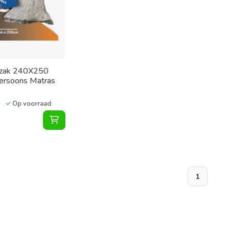
mzak 240X250
ersoons Matras
Op voorraad
Vacuumzak 240X250 voor Tweepersoons Matras
1