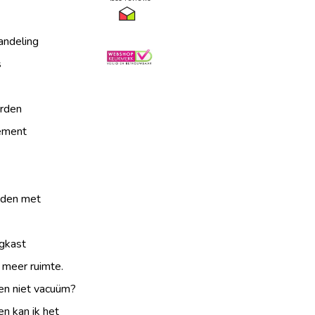
andeling
s
rden
tement
jden met
gkast
 meer ruimte.
en niet vacuüm?
n kan ik het