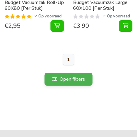
Budget Vacuumzak Roll-Up
Budget Vacuumzak Large
60X80 [Per Stuk]
60X100 [Per Stuk]
Op voorraad
Op voorraad
€
2,95
€
3,90
Vacuumzak Roll-Up 60X80 [Per Stu
Vac
1
Open filters