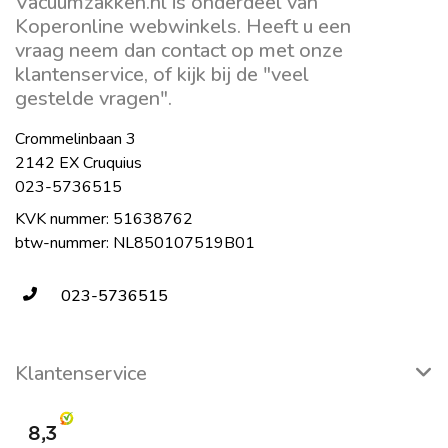
Vacuumzakken.nl is onderdeel van
Koperonline webwinkels. Heeft u een
vraag neem dan contact op met onze
klantenservice, of kijk bij de "veel
gestelde vragen".
Crommelinbaan 3
2142 EX Cruquius
023-5736515
KVK nummer: 51638762
btw-nummer: NL850107519B01
023-5736515
Klantenservice