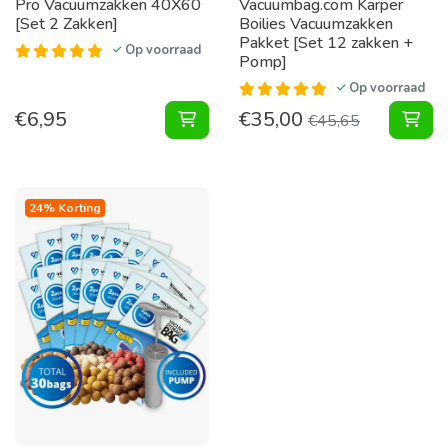
Pro Vacuumzakken 40X60
Vacuumbag.com Karper
[Set 2 Zakken]
Boilies Vacuumzakken
Pakket [Set 12 zakken +
Op voorraad
Pomp]
Op voorraad
€
6,95
€
35,00
Vacuumzakken 40X60 [Set 2 Zakke
Kar
€
45,65
24% Korting