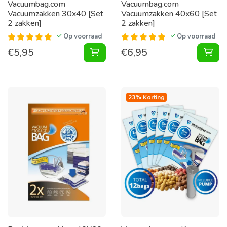
Vacuumbag.com
Vacuumbag.com
Vacuumzakken 30x40 [Set
Vacuumzakken 40x60 [Set
2 zakken]
2 zakken]
Op voorraad
Op voorraad
€
5,95
€
6,95
Vacuumzakken 30x40 [Set 2 zakken
Vac
23% Korting