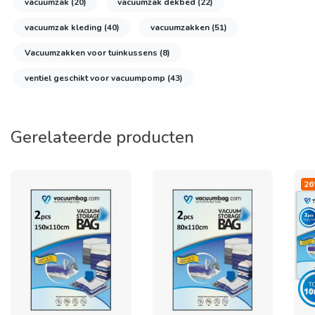
vacuumzak
(20)
vacuumzak dekbed
(22)
vacuumzak kleding
(40)
vacuumzakken
(51)
Vacuumzakken voor tuinkussens
(8)
ventiel geschikt voor vacuumpomp
(43)
Gerelateerde producten
26