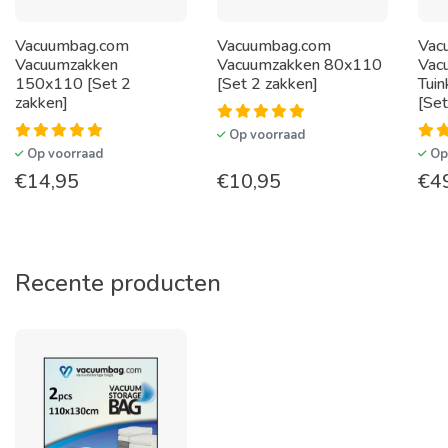
Vacuumbag.com
Vacuumbag.com
Vac
Vacuumzakken
Vacuumzakken 80x110
Vac
150x110 [Set 2
[Set 2 zakken]
Tui
zakken]
[Set
Op voorraad
Op voorraad
Op
€
14,95
€
10,95
€
4
Recente producten