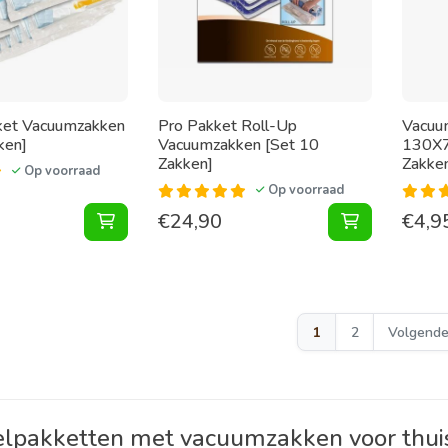
et Vacuumzakken
Pro Pakket Roll-Up
Vacuu
ken]
Vacuumzakken [Set 10
130X7
Zakken]
Zakke
Op voorraad
Op voorraad
€
24,90
€
4,9
Pakket Vacuumzakken [Set 10 Zakken] toevoe
Pakket Roll
1
2
Volgend
lpakketten met vacuumzakken voor thuis 