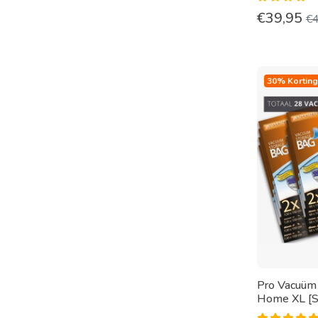
€
39,95
€
30% Korting
Pro Vacuüm
Home XL [S