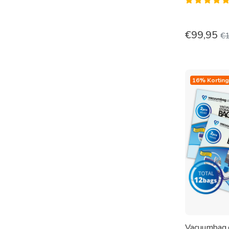
€
99,95
€
16% Korting
Vacuumbag.