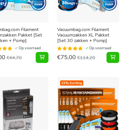
mbag.com Filament
Vacuumbag.com Filament
mzakken Pakket [Set
Vacuumzakken XL Pakket
kken + Pomp]
[Set 30 zakken + Pomp]
Op voorraad
Op voorraad
00
€
75,00
zakken + Pomp] toevoegen aan winkelwagen
ies Vacuumzakken Pakket XL [Set 30 zakken + Pomp] toevoegen
Filament Vacuumzakken Pakket [Set 10 
Filame
€
44,70
€
114,20
33% Korting