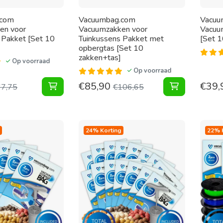
.com
Vacuumbag.com
Vacuu
en voor
Vacuumzakken voor
Vacuu
 Pakket [Set 10
Tuinkussens Pakket met
[Set 
opbergtas [Set 10
zakken+tas]
Op voorraad
Op voorraad
€
85,90
€
39,
Vacuumzakken voor Tuinkussens Pakket [Set 1
Vacuumzakke
67,75
€
106,65
24% Korting
22% 