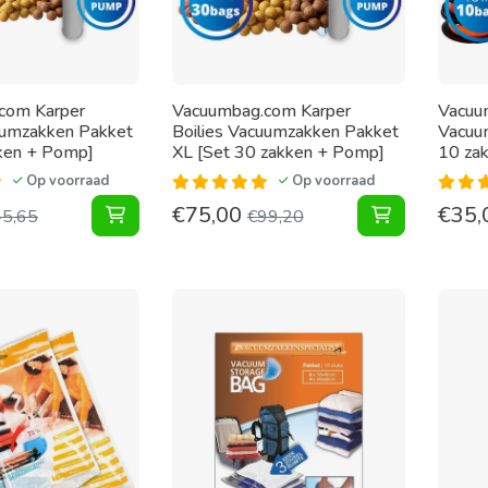
com Karper
Vacuumbag.com Karper
Vacuu
uumzakken Pakket
Boilies Vacuumzakken Pakket
Vacuu
ken + Pomp]
XL [Set 30 zakken + Pomp]
10 za
Op voorraad
Op voorraad
€
75,00
€
35,
Karper Boilies Vacuumzakken Pakket [Set 12 
Karper Boil
45,65
€
99,20