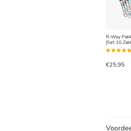
R-Way Pakk
[Set 10 Zak
€
25,95
Voordee