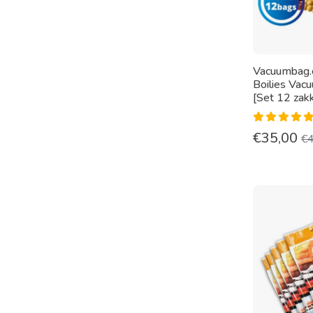
Vacuumbag.
Boilies Vac
[Set 12 zak
€
35,00
€