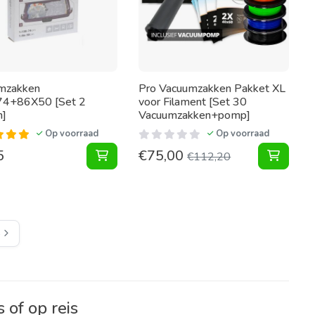
mzakken
Pro Vacuumzakken Pakket XL
4+86X50 [Set 2
voor Filament [Set 30
n]
Vacuumzakken+pomp]
Op voorraad
Op voorraad
5
€
75,00
gen aan winkelwagen
-Up Vacuumzakken [Set 10 Zakken] toevoegen aan winkelwagen
Vacuumzakken 130X74+86X50 [Set 2 Zak
Vacuum
€
112,20
e
of op reis