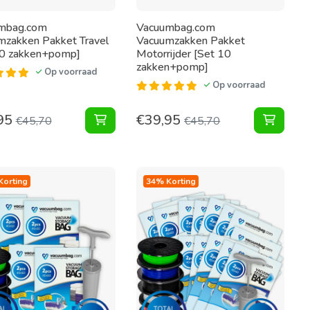
mbag.com
Vacuumbag.com
mzakken Pakket Travel
Vacuumzakken Pakket
10 zakken+pomp]
Motorrijder [Set 10
zakken+pomp]
Op voorraad
Op voorraad
95
€
39,95
0 zakken] toevoegen aan winkelwagen
n voor Tuinkussens Pakket met opbergtas [Set 10 zakken+tas]
Vacuumzakken Pakket Travel [Set 10 za
Vacuum
€
45,70
€
45,70
Korting
34% Korting