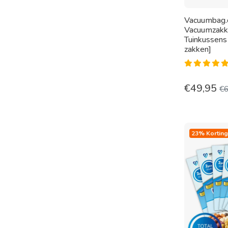
Vacuumbag
Vacuumzakk
Tuinkussens
zakken]
€
49,95
€
23% Korting