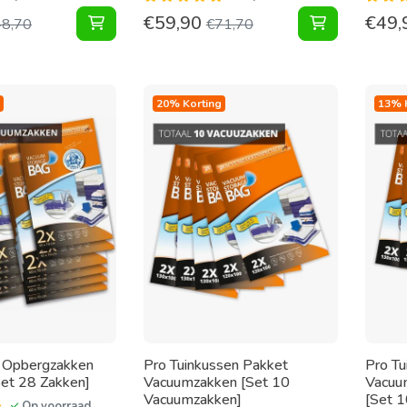
€
59,90
€
49,
Pakket Vacuumzakken Travel [Set 10 zakken +
Pakket Vacu
48,70
€
71,70
20% Korting
13% 
 Opbergzakken
Pro Tuinkussen Pakket
Pro Tu
et 28 Zakken]
Vacuumzakken [Set 10
Vacuu
Vacuumzakken]
[Set 1
Op voorraad