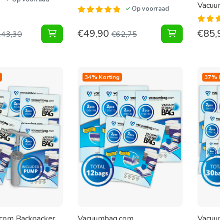
Vacuu
Op voorraad
€
49,90
€
85,
Vacuüm Opbergzakken Home XL [Set 28 Zakke
Tuinkussen 
143,30
€
62,75
34% Korting
37% 
com Backpacker
Vacuumbag.com
Vacuu