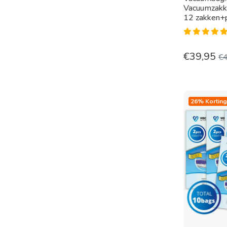
Vacuumzakk
12 zakken+
€
39,95
€
26% Korting