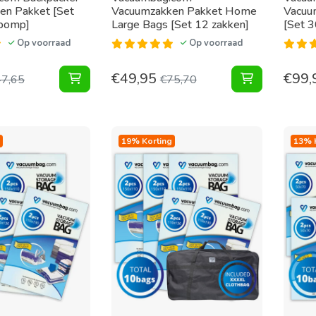
en Pakket [Set
Vacuumzakken Pakket Home
Vacuu
pomp]
Large Bags [Set 12 zakken]
[Set 3
Op voorraad
Op voorraad
€
49,95
€
99,
Backpacker Vacuumzakken Pakket [Set 12 zak
Vacuumzakke
47,65
€
75,70
19% Korting
13% 