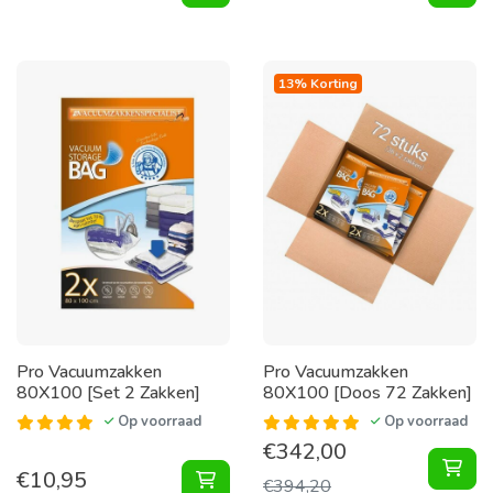
13% Korting
Pro Vacuumzakken
Pro Vacuumzakken
80X100 [Set 2 Zakken]
80X100 [Doos 72 Zakken]
Op voorraad
Op voorraad
€
342,00
Vac
€
10,95
Vacuumzakken 80X100 [Set 2 Zakk
€
394,20