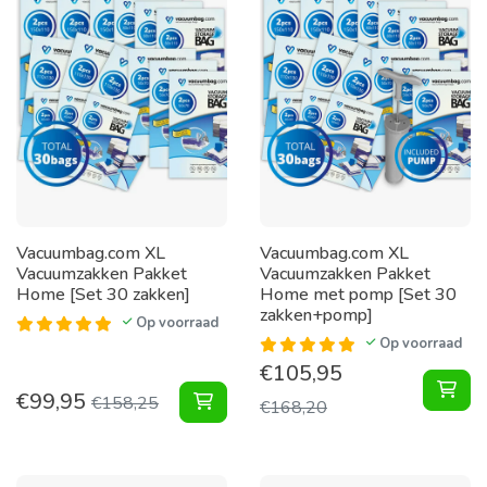
Vacuumbag.com XL
Vacuumbag.com XL
Vacuumzakken Pakket
Vacuumzakken Pakket
Home [Set 30 zakken]
Home met pomp [Set 30
zakken+pomp]
Op voorraad
Op voorraad
€
105,95
XL 
€
99,95
XL Vacuumzakken Pakket Home [Set
€
158,25
€
168,20