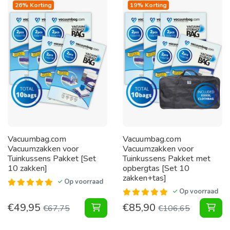
26% Korting
19% Korting
Vacuumbag.com
Vacuumbag.com
Vacuumzakken voor
Vacuumzakken voor
Tuinkussens Pakket [Set
Tuinkussens Pakket met
10 zakken]
opbergtas [Set 10
zakken+tas]
Op voorraad
Op voorraad
€
49,95
€
85,90
Vacuumzakken voor Tuinkussens Pak
Vac
€
67,75
€
106,65