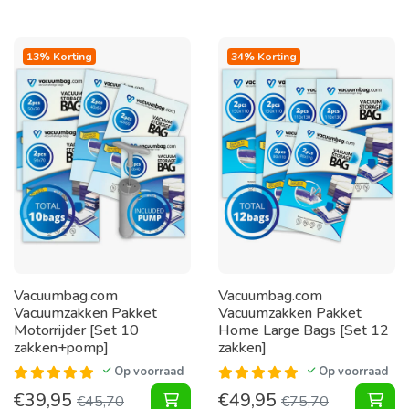
13% Korting
34% Korting
Vacuumbag.com
Vacuumbag.com
Vacuumzakken Pakket
Vacuumzakken Pakket
Motorrijder [Set 10
Home Large Bags [Set 12
zakken+pomp]
zakken]
Op voorraad
Op voorraad
€
39,95
€
49,95
Vacuumzakken Pakket Motorrijder 
Vac
€
45,70
€
75,70