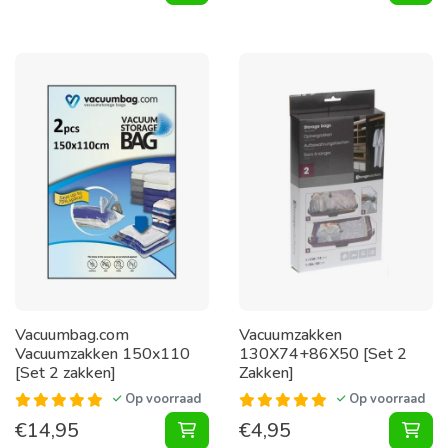
Vacuumbag.com
Vacuumzakken
Vacuumzakken 150x110
130X74+86X50 [Set 2
[Set 2 zakken]
Zakken]
Op voorraad
Op voorraad
€
14,95
€
4,95
Vacuumzakken 150x110 [Set 2 zak
Vac