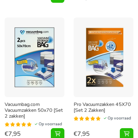
Vacuumbag.com
Pro Vacuumzakken 45X70
Vacuumzakken 50x70 [Set
[Set 2 Zakken]
2 zakken]
Op voorraad
Op voorraad
€
7,95
€
7,95
Vacuumzakken 50x70 [Set 2 zakken
Vac