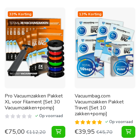
33% Korting
13% Korting
Pro Vacuumzakken Pakket
Vacuumbag.com
XL voor Filament [Set 30
Vacuumzakken Pakket
Vacuumzakken+pomp]
Travel [Set 10
zakken+pomp]
Op voorraad
Op voorraad
€
75,00
€
39,95
Vacuumzakken Pakket XL voor Fila
Vac
€
112,20
€
45,70