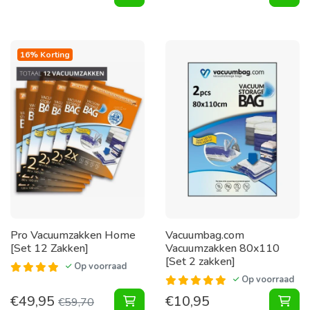
16% Korting
Pro Vacuumzakken Home
Vacuumbag.com
[Set 12 Zakken]
Vacuumzakken 80x110
[Set 2 zakken]
Op voorraad
Op voorraad
€
49,95
€
10,95
Vacuumzakken Home [Set 12 Zakke
Vac
€
59,70