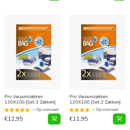
Pro Vacuumzakken
Pro Vacuumzakken
130X100 [Set 2 Zakken]
120X100 [Set 2 Zakken]
Op voorraad
Op voorraad
€
12,95
€
11,95
Vacuumzakken 130X100 [Set 2 Zak
Vac