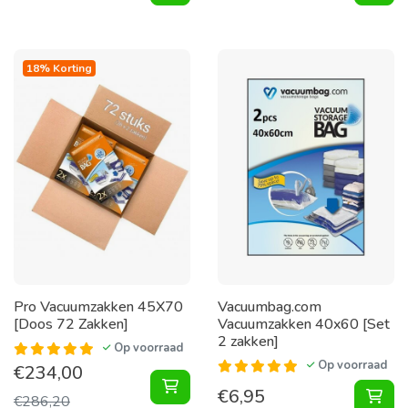
18% Korting
Pro Vacuumzakken 45X70
Vacuumbag.com
[Doos 72 Zakken]
Vacuumzakken 40x60 [Set
2 zakken]
Op voorraad
Op voorraad
€
234,00
Vacuumzakken 45X70 [Doos 72 Zak
€
6,95
Vac
€
286,20