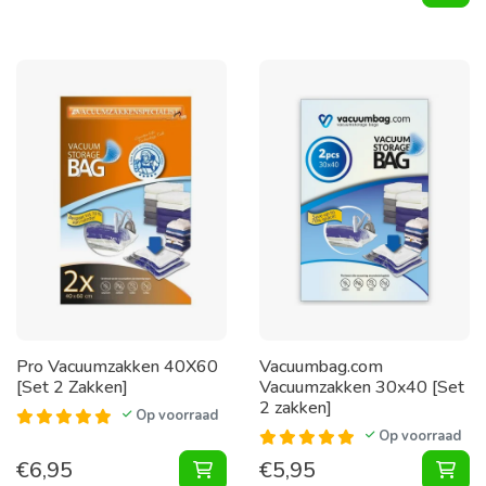
Pro Vacuumzakken 40X60
Vacuumbag.com
[Set 2 Zakken]
Vacuumzakken 30x40 [Set
2 zakken]
Op voorraad
Op voorraad
€
6,95
€
5,95
Vacuumzakken 40X60 [Set 2 Zakke
Vac