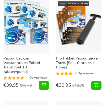
Vacuumbag.com
Pro Pakket Vacuumzakken
Vacuumzakken Pakket
Travel [Set 10 zakken +
Travel [Set 10
Pomp]
zakken+pomp]
Op voorraad
Op voorraad
€
39,95
€
39,95
Vacuumzakken Pakket Travel [Set 
Pak
€
45,70
€
48,70