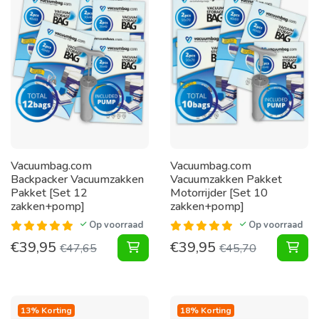
Vacuumbag.com
Vacuumbag.com
Backpacker Vacuumzakken
Vacuumzakken Pakket
Pakket [Set 12
Motorrijder [Set 10
zakken+pomp]
zakken+pomp]
Op voorraad
Op voorraad
€
39,95
€
39,95
Backpacker Vacuumzakken Pakket 
Vac
€
47,65
€
45,70
13% Korting
18% Korting