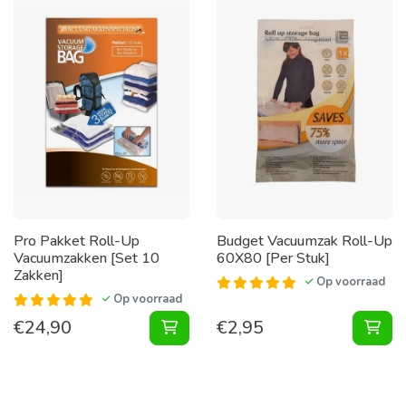
Pro Pakket Roll-Up
Budget Vacuumzak Roll-Up
Vacuumzakken [Set 10
60X80 [Per Stuk]
Zakken]
Op voorraad
Op voorraad
€
24,90
€
2,95
Pakket Roll-Up Vacuumzakken [Set
Vac