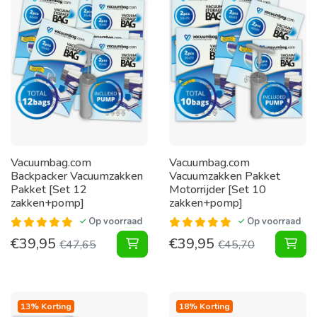
Vacuumbag.com
Vacuumbag.com
Backpacker Vacuumzakken
Vacuumzakken Pakket
Pakket [Set 12
Motorrijder [Set 10
zakken+pomp]
zakken+pomp]
Op voorraad
Op voorraad
€
39,95
€
39,95
Backpacker Vacuumzakken Pakket 
Vac
€
47,65
€
45,70
13% Korting
18% Korting