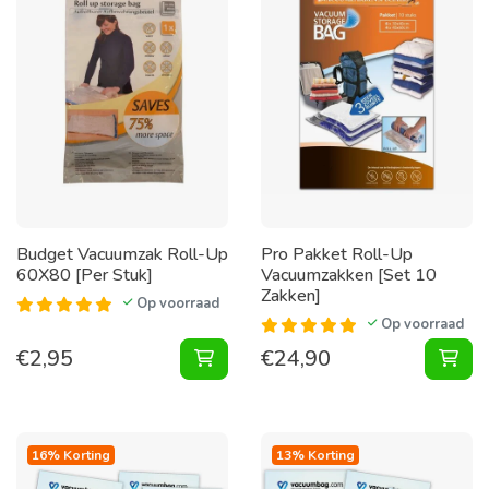
Budget Vacuumzak Roll-Up
Pro Pakket Roll-Up
60X80 [Per Stuk]
Vacuumzakken [Set 10
Zakken]
Op voorraad
Op voorraad
€
2,95
€
24,90
Vacuumzak Roll-Up 60X80 [Per Stu
Pak
16% Korting
13% Korting