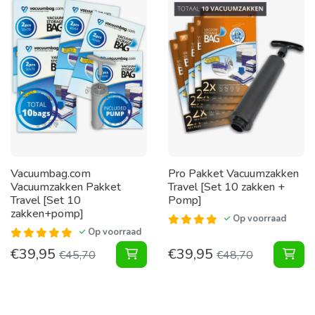
Vacuumbag.com
Pro Pakket Vacuumzakken
Vacuumzakken Pakket
Travel [Set 10 zakken +
Travel [Set 10
Pomp]
zakken+pomp]
Op voorraad
Op voorraad
€
39,95
€
39,95
Vacuumzakken Pakket Travel [Set 
Pak
€
45,70
€
48,70