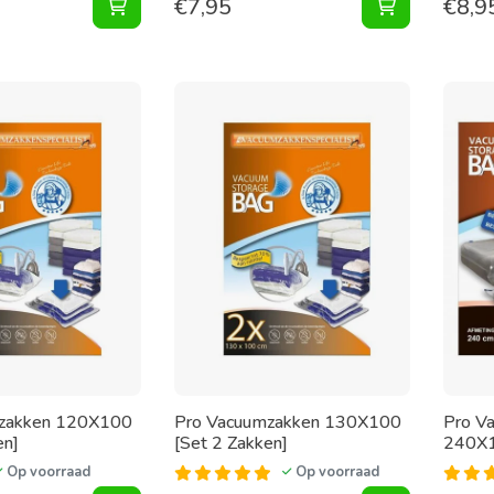
€
7,95
€
8,9
Vacuumzakken 40X60 [Set 2 Zakken] toevoege
Vacuumzakke
zakken 120X100
Pro Vacuumzakken 130X100
Pro V
en]
[Set 2 Zakken]
240X1
Op voorraad
Op voorraad