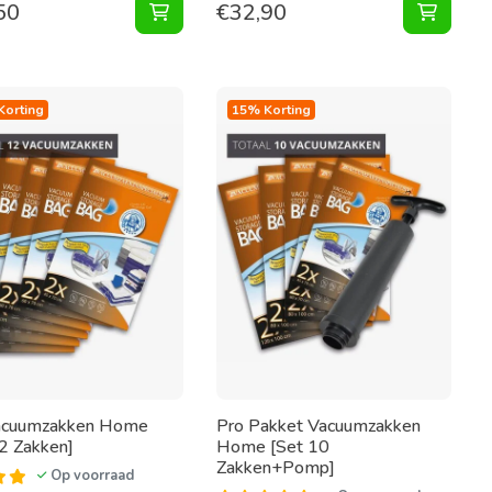
50
€
32,90
egen aan winkelwagen
n 130X100 [Set 2 Zakken] toevoegen aan winkelwagen
Vacuumzak voor Matras 240X130 [Per St
Vacuum
Korting
15% Korting
acuumzakken Home
Pro Pakket Vacuumzakken
2 Zakken]
Home [Set 10
Zakken+Pomp]
Op voorraad