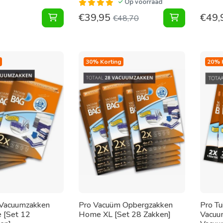
Op voorraad
€
39,95
€
49,
Vacuum Opbergbox 40X40X25 [Per Stuk] toev
Pakket Vacu
€
48,70
30% Korting
20% 
 Vacuumzakken
Pro Vacuüm Opbergzakken
Pro Tu
 [Set 12
Home XL [Set 28 Zakken]
Vacuu