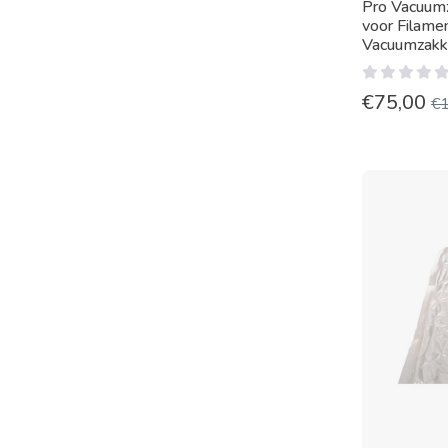
Pro Vacuum
voor Filame
Vacuumzak
€
75,00
€