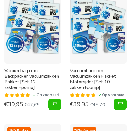
Vacuumbag.com
Vacuumbag.com
Backpacker Vacuumzakken
Vacuumzakken Pakket
Pakket [Set 12
Motorrijder [Set 10
zakken+pomp]
zakken+pomp]
Op voorraad
Op voorraad
€
39,95
€
39,95
Backpacker Vacuumzakken Pakket 
Vac
€
47,65
€
45,70
34% Korting
26% Korting