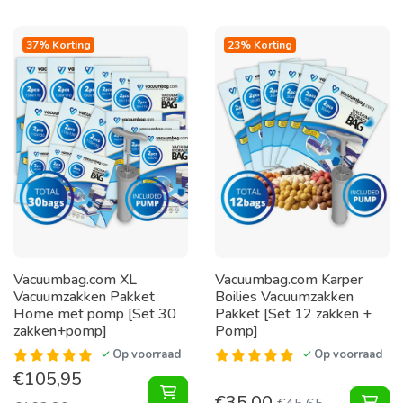
37% Korting
23% Korting
Vacuumbag.com XL
Vacuumbag.com Karper
Vacuumzakken Pakket
Boilies Vacuumzakken
Home met pomp [Set 30
Pakket [Set 12 zakken +
zakken+pomp]
Pomp]
Op voorraad
Op voorraad
€
105,95
XL Vacuumzakken Pakket Home met
€
35,00
Kar