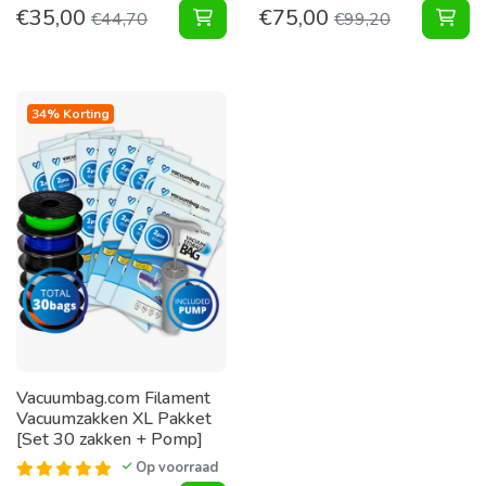
€
35,00
€
75,00
Filament Vacuumzakken Pakket [Se
Kar
€
44,70
€
99,20
34% Korting
Vacuumbag.com Filament
Vacuumzakken XL Pakket
[Set 30 zakken + Pomp]
Op voorraad