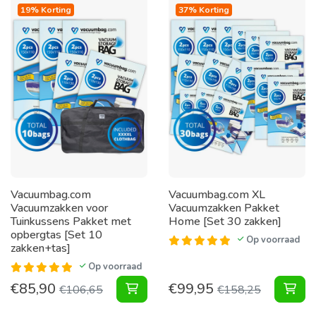
19% Korting
37% Korting
Vacuumbag.com
Vacuumbag.com XL
Vacuumzakken voor
Vacuumzakken Pakket
Tuinkussens Pakket met
Home [Set 30 zakken]
opbergtas [Set 10
Op voorraad
zakken+tas]
Op voorraad
€
85,90
€
99,95
Vacuumzakken voor Tuinkussens Pa
XL 
€
106,65
€
158,25