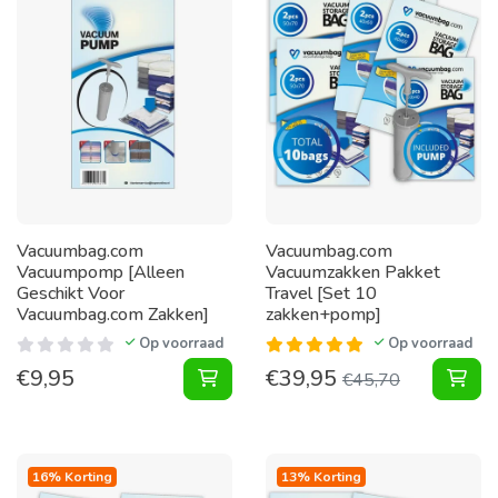
Vacuumbag.com
Vacuumbag.com
Vacuumpomp [Alleen
Vacuumzakken Pakket
Geschikt Voor
Travel [Set 10
Vacuumbag.com Zakken]
zakken+pomp]
Op voorraad
Op voorraad
€
9,95
€
39,95
Vacuumpomp [Alleen Geschikt Voor
Vac
€
45,70
16% Korting
13% Korting