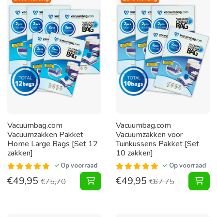
Vacuumbag.com
Vacuumbag.com
Vacuumzakken Pakket
Vacuumzakken voor
Home Large Bags [Set 12
Tuinkussens Pakket [Set
zakken]
10 zakken]
Op voorraad
Op voorraad
€
49,95
€
49,95
Vacuumzakken Pakket Home Large B
Vac
€
75,70
€
67,75