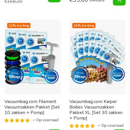
€
45,65
€
168,20
22% Korting
24% Korting
Vacuumbag.com Filament
Vacuumbag.com Karper
Vacuumzakken Pakket [Set
Boilies Vacuumzakken
10 zakken + Pomp]
Pakket XL [Set 30 zakken
+ Pomp]
Op voorraad
Op voorraad