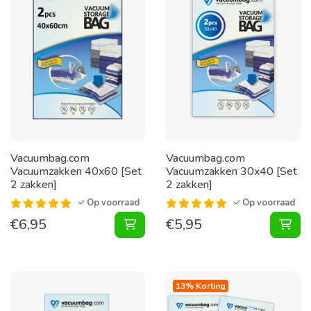
Vacuumbag.com
Vacuumbag.com
Vacuumzakken 40x60 [Set
Vacuumzakken 30x40 [Set
2 zakken]
2 zakken]
Op voorraad
Op voorraad
€
6,95
€
5,95
Vacuumzakken 40x60 [Set 2 zakken
Vac
13% Korting