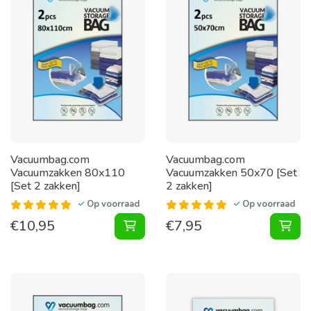
Vacuumbag.com
Vacuumbag.com
Vacuumzakken 80x110
Vacuumzakken 50x70 [Set
[Set 2 zakken]
2 zakken]
Op voorraad
Op voorraad
€
10,95
€
7,95
Vacuumzakken 80x110 [Set 2 zakke
Vac