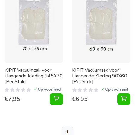
KIPIT Vacuumzak voor
KIPIT Vacuumzak voor
Hangende Kleding 145X70
Hangende Kleding 90X60
[Per Stuk]
[Per Stuk]
Op voorraad
Op voorraad
€
7,95
€
6,95
Vacuumzak voor Hangende Kleding 
Vac
1